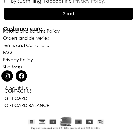
By submitting, I accept the
Privacy Policy
.
Send
Customer care
Refund and Returns Policy
Orders and deliveries
Terms and Conditions
FAQ
Privacy Policy
Site Map
About Us
CONTACT US
GIFT CARD
Eleganza Israel
GIFT CARD BALANCE
היי
שלום
, ברוכה הבאה ל-ELEGANZA -