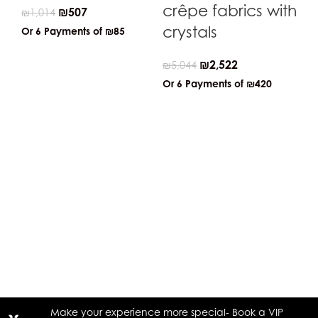
crêpe fabrics with
₪
507
₪
1,014
crystals
Or 6 Payments of
₪85
₪
2,522
₪
5,044
Or 6 Payments of
₪420
Bo
G
₪
1
Or
Make your experience more special- Book a VIP