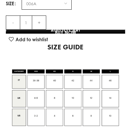
SIZE
ADD TO CART
BUY NOW
Add to wishlist
SIZE GUIDE