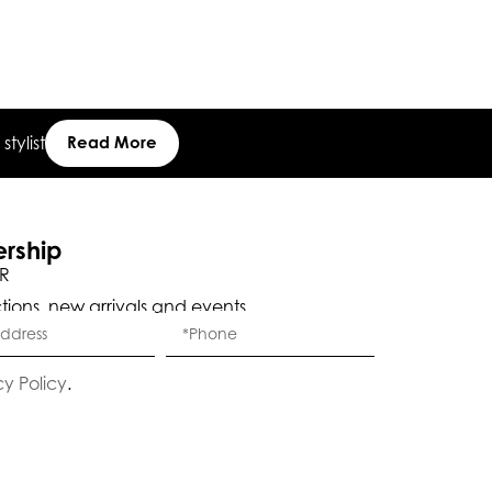
tylist
Read More
ership
R
ctions, new arrivals and events.
Eleganza Israel
cy Policy
.
היי
שלום
, ברוכה הבאה ל-ELEGANZA -