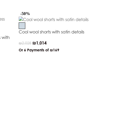
-50%
-50%
Cool wool shorts with satin details
 with
₪
1,014
₪
2,028
Or 6 Payments of
₪169
Red Carpet s
₪
2,2
₪
4,425
Or 6 Payment