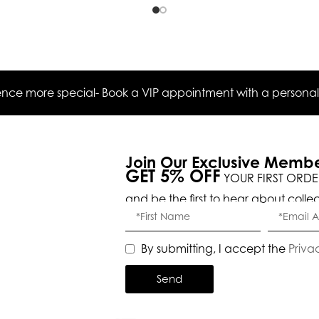
ce more special- Book a VIP appointment with a personal s
Join Our Exclusive Memb
GET 5% OFF
YOUR FIRST ORDE
and be the first to hear about colle
By submitting, I accept the
Priva
Send