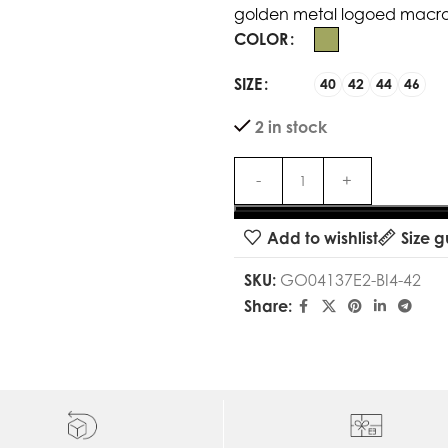
golden metal logoed macr
COLOR
SIZE
40
42
44
46
2 in stock
Add to wishlist
Size g
SKU:
GO04137E2-BI4-42
Share: