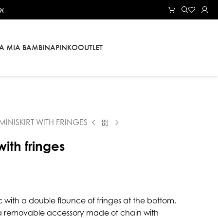
את
LA MIA BAMBINA
PINKO
OUTLET
MINISKIRT WITH FRINGES
with fringes
ic with a double flounce of fringes at the bottom.
 a removable accessory made of chain with