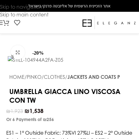
The
אתר הזכיינית הרשמית של אליזבטה פרנקי בישראל
Skip to navigation
beginning
Skip to main content
of
a
web
page,
click
Click to enlarge
-20%
to
move
to
HOME
PINKO
CLOTHES
JACKETS AND COATS P
the
main
UMBRELLA GIACCA LINO VISCOSA
Content
CON TW
₪
1,538
₪
1,923
Or 6 Payments of
₪256
ES1 – 1° Outside Fabric: 73%VI 27%LI – ES2 – 2° Outside