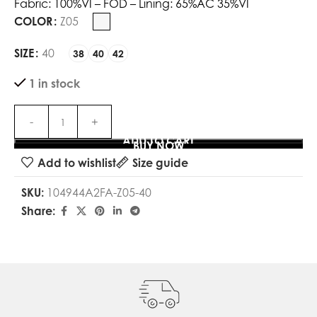
Fabric: 100%VI – FOD – Lining: 65%AC 35%VI
COLOR
Z05
SIZE
40
38
40
42
1 in stock
ADD TO CART
BUY NOW
Add to wishlist
Size guide
SKU:
104944A2FA-Z05-40
Share: