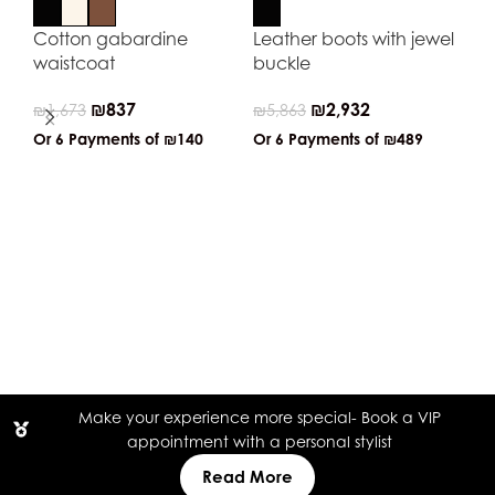
Cotton gabardine
Leather boots with jewel
waistcoat
buckle
₪
837
₪
2,932
₪
1,673
₪
5,863
Or 6 Payments of
₪140
Or 6 Payments of
₪489
Kn
₪
2
Or
Make your experience more special- Book a VIP
appointment with a personal stylist
Read More