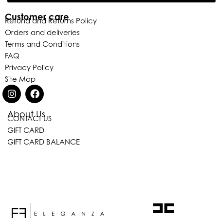
Customer care
Refund and Returns Policy
Orders and deliveries
Terms and Conditions
FAQ
Privacy Policy
Site Map
About Us
CONTACT US
Eleganza Israel
GIFT CARD
GIFT CARD BALANCE
היי
שלום
, ברוכה הבאה ל-ELEGANZA -
ELISABETTA FRANCHI