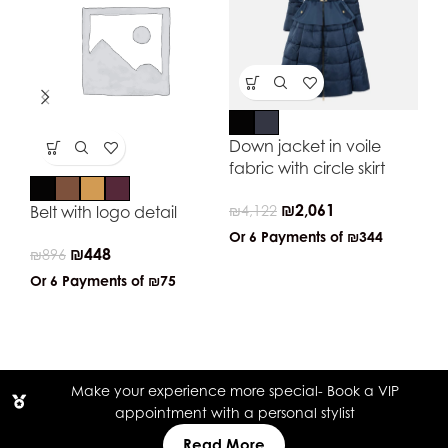
Down jacket in voile
Dr
fabric with circle skirt
fa
₪
2,061
Belt with logo detail
₪
4,122
₪
2
Or 6 Payments of
₪344
Or
₪
448
₪
896
Or 6 Payments of
₪75
Make your experience more special- Book a VIP
appointment with a personal stylist
Read More