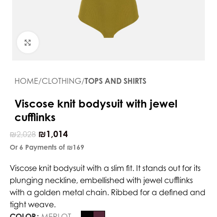
Click to enlarge
HOME
CLOTHING
TOPS AND SHIRTS
Viscose knit bodysuit with jewel
cufflinks
₪
1,014
₪
2,028
Or 6 Payments of
₪169
Viscose knit bodysuit with a slim fit. It stands out for its
plunging neckline, embellished with jewel cufflinks
with a golden metal chain. Ribbed for a defined and
tight weave.
COLOR
MERLOT