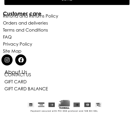
Customer care
Refund and Returns Policy
Orders and deliveries
Terms and Conditions
FAQ
Privacy Policy
Site Map
About Us
CONTACT US
GIFT CARD
Eleganza Israel
GIFT CARD BALANCE
היי
שלום
, ברוכה הבאה ל-ELEGANZA -
ELISABETTA FRANCHI