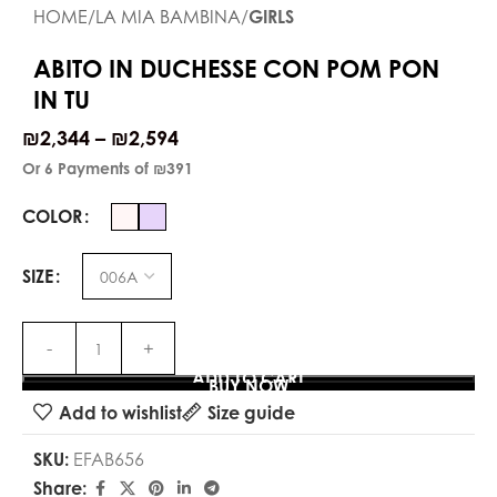
HOME
LA MIA BAMBINA
GIRLS
ABITO IN DUCHESSE CON POM PON
IN TU
₪
2,344
–
₪
2,594
Or 6 Payments of
₪391
COLOR
SIZE
ADD TO CART
BUY NOW
Add to wishlist
Size guide
SKU:
EFAB656
Share: