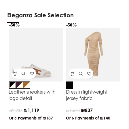
Eleganza Sale Selection
-50%
-50%
-5
Leather sneakers with
Dress in lightweight
Do
logo detail
jersey fabric
fab
₪
1,119
₪
837
₪
2,237
₪
1,673
₪
4
Or 6 Payments of
₪187
Or 6 Payments of
₪140
Or