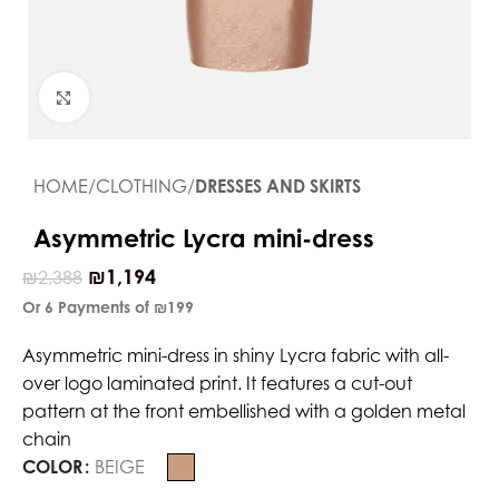
Click to enlarge
HOME
CLOTHING
DRESSES AND SKIRTS
Asymmetric Lycra mini-dress
₪
1,194
₪
2,388
Or 6 Payments of
₪199
Asymmetric mini-dress in shiny Lycra fabric with all-
over logo laminated print. It features a cut-out
pattern at the front embellished with a golden metal
chain
COLOR
BEIGE