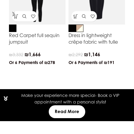
Red Carpet full sequin
Dress in lightweight
Sh
jumpsuit
crêpe fabric with tulle
₪
2
₪
1,666
₪
1,146
₪
3,332
₪
2,292
Or
Or 6 Payments of
₪278
Or 6 Payments of
₪191
Make your experience more special- Book a VIP
appointment with a personal stylist
Read More