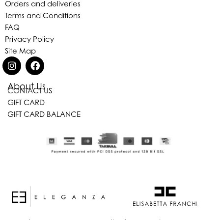
Orders and deliveries
Terms and Conditions
FAQ
Privacy Policy
Site Map
About Us
CONTACT US
GIFT CARD
Eleganza Israel
GIFT CARD BALANCE
היי
שלום
, ברוכה הבאה ל-ELEGANZA -
ELISABETTA FRANCHI
האם נוכל לעזור לך?