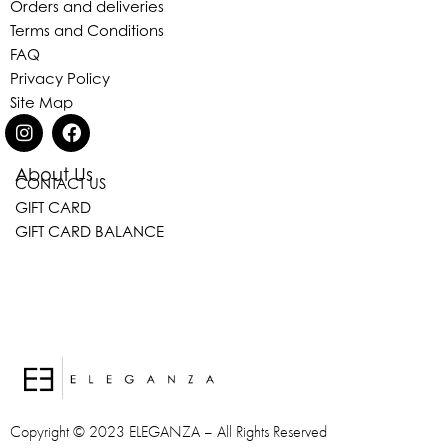
Orders and deliveries
Terms and Conditions
FAQ
Privacy Policy
Site Map
About Us
CONTACT US
GIFT CARD
GIFT CARD BALANCE
Eleganza Israel
היי
שלום
, ברוכה הבאה ל-ELEGANZA -
Copyright © 2023 ELEGANZA – All Rights Reserved
ELISABETTA FRANCHI