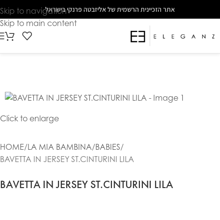
The
אתר הזכיינית הרשמית של אליזבטה פרנקי בישראל
Skip to navigation
beginning
Skip to main content
of
a
web
page,
click
to
move
to
Click to enlarge
the
main
HOME
LA MIA BAMBINA
BABIES
Content
BAVETTA IN JERSEY ST.CINTURINI LILA
BAVETTA IN JERSEY ST.CINTURINI LILA