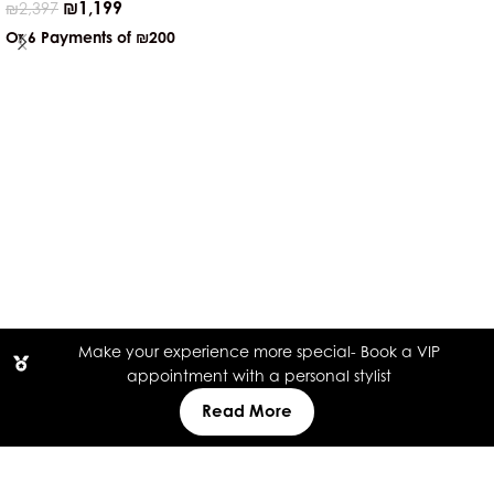
₪
1,199
₪
2,397
Or 6 Payments of
₪200
Make your experience more special- Book a VIP
appointment with a personal stylist
Read More