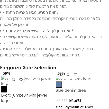
הסליקה באתר מאובטחת ומוצפנת בסטנדרט הגבוה ביותר. ניתן
לפרוס את הרכישה לעד 6 תשלומים נוחים.
האם הפריט מגיע באריזת מתנה?
כל פריט נארז באריזה יוקרתית וממותגת בקפידה, כחלק מחוויית
הבוטיק של אלגנזה.
האם ניתן לקבל ייעוץ אישי או להגיע לחנות?
בוודאי. ניתן לפנות אלינו בווטסאפ ולקבל מענה אישי ומקצועי לפני
ואחרי הרכישה.
בנוסף, נשמח לארח אותך בחנות הדגל שלנו בכיכר המדינה
להתרשמות מהקולקציה ולקבלת ייעוץ אישי במקום.
Eleganza Sale Selection
-50%
-50%
Blue denim dress
Lycra jumpsuit with jewel
₪
1,693
logo
₪
3,385
Or 6 Payments of
₪282