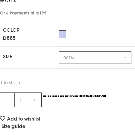
Or 6 Payments of
₪195
COLOR
D665
SIZE
1 in stock
ADD TO CART
BUY NOW
Add to wishlist
Size guide