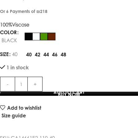
Or 6 Payments of
₪218
100%Viscose
COLOR
BLACK
SIZE
40
40
42
44
46
48
1 in stock
ADD TO CART
BUY NOW
Add to wishlist
Size guide