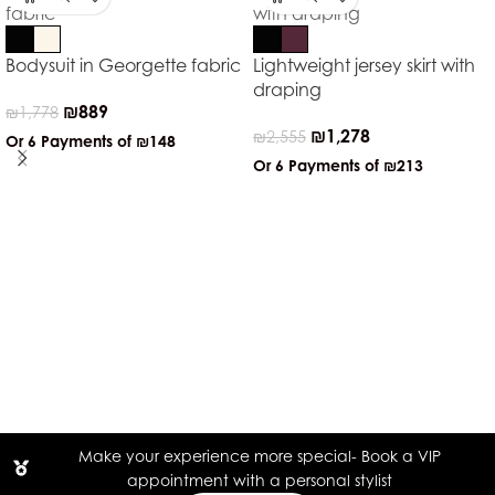
Bodysuit in Georgette fabric
Lightweight jersey skirt with
draping
₪
889
₪
1,778
₪
1,278
₪
2,555
Or 6 Payments of
₪148
Or 6 Payments of
₪213
Make your experience more special- Book a VIP
appointment with a personal stylist