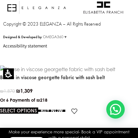
Eleganza Israel
Copyright © 2023 ELEGANZA – All Rights Reserved
היי
שלום
, ברוכה הבאה ל-ELEGANZA -
Designed & Developed by
OMEGA360 ♥
ELISABETTA FRANCHI
Accessibility statement
האם נוכל לעזור לך?
Blouse in viscose georgette fabric with sash belt
₪
1,309
₪
1,870
Or 6 Payments of
₪218
SELECT OPTIONS
BUY NOW
You
have
Make your experience more special- Book a VIP appointment
reached
with a personal stylist