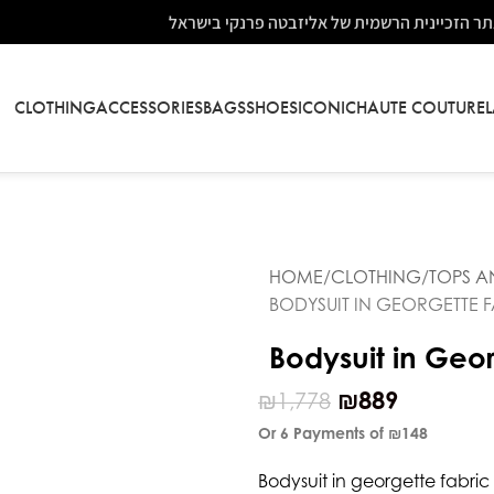
ר הזכיינית הרשמית של אליזבטה פרנקי בישראל
CLOTHING
ACCESSORIES
BAGS
SHOES
ICONIC
HAUTE COUTURE
HOME
CLOTHING
TOPS A
BODYSUIT IN GEORGETTE 
Bodysuit in Geor
₪
889
₪
1,778
Or 6 Payments of
₪148
Bodysuit in georgette fabric w