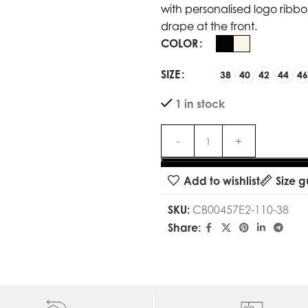
with personalised logo ribbon
drape at the front.
COLOR
SIZE
38
40
42
44
46
1 in stock
Add to wishlist
Size g
SKU:
CB00457E2-110-38
Share: