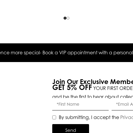
ce more special- Book a VIP appointment with a personal s
Join Our Exclusive Memb
GET 5% OFF
YOUR FIRST ORDE
and be the first to hear about colle
By submitting, I accept the
Priva
Send