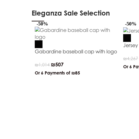
Eleganza Sale Selection
-50%
-50%
Jersey
Gabardine baseball cap with logo
₪
4,267
₪
507
₪
1,014
Or 6 P
Or 6 Payments of
₪85