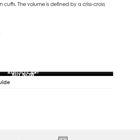
 cuffs. The volume is defined by a criss-cross
ADD TO CART
BUY NOW
uide