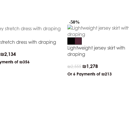
-50%
 stretch dress with draping
Lightweight jersey skirt with
₪
2,134
draping
ayments of
₪356
₪
1,278
₪
2,555
Or 6 Payments of
₪213