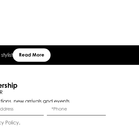
₪
2,924
Or 6 Payment
tylist
Read More
ership
R
ctions, new arrivals and events.
Eleganza Israel
cy Policy
.
היי
שלום
, ברוכה הבאה ל-ELEGANZA -