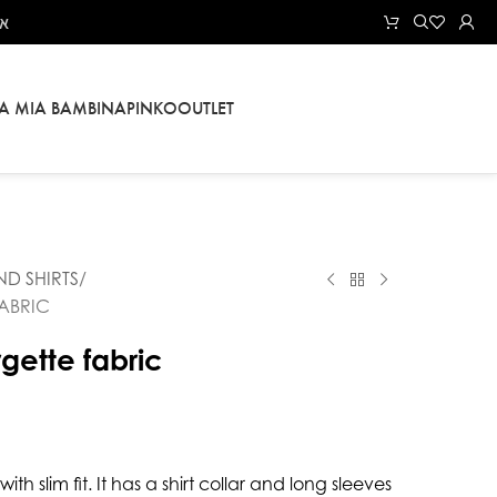
את
LA MIA BAMBINA
PINKO
OUTLET
ND SHIRTS
FABRIC
gette fabric
ith slim fit. It has a shirt collar and long sleeves