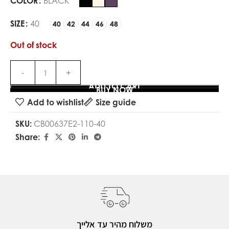
COLOR
BLACK
SIZE
40
40
42
44
46
48
Out of stock
ADD TO CART
BUY NOW
Add to wishlist
Size guide
SKU:
CB00637E2-110-40
Share:
משלוח מהיר עד אלייך