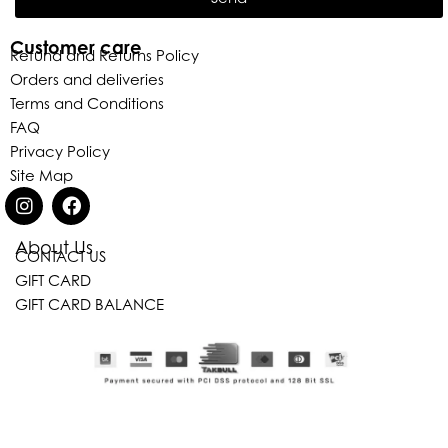
Customer care
Refund and Returns Policy
Orders and deliveries
Terms and Conditions
FAQ
Privacy Policy
Site Map
About Us
CONTACT US
GIFT CARD
Eleganza Israel
GIFT CARD BALANCE
היי
שלום
, ברוכה הבאה ל-ELEGANZA -
ELISABETTA FRANCHI