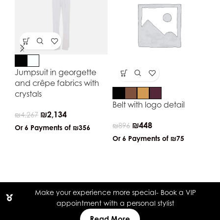
Jumpsuit in georgette
Le
and crêpe fabrics with
bu
crystals
Belt with logo detail
₪
5
₪
2,134
₪
4,267
Or
₪
448
₪
896
Or 6 Payments of
₪356
Or 6 Payments of
₪75
Make your experience more special- Book a VIP
appointment with a personal stylist
Read More