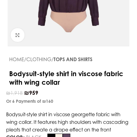
Click to enlarge
HOME
CLOTHING
TOPS AND SHIRTS
Bodysuit-style shirt in viscose fabric
with wing collar
₪
959
₪
1,918
Or 6 Payments of
₪160
Bodysuit-style shirt in viscose georgette fabric with
wing collar. It features high shoulders with cascading
pleats that create a drape effect on the front