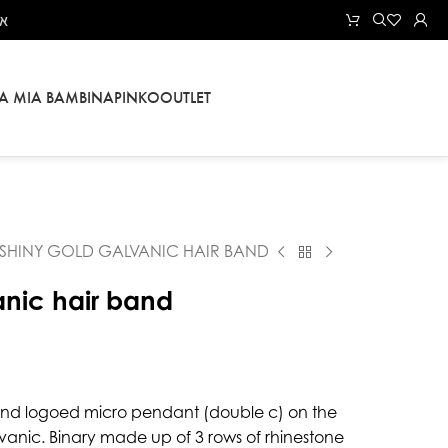
את
LA MIA BAMBINA
PINKO
OUTLET
SHINY GOLD GALVANIC HAIR BAND
anic hair band
 and logoed micro pendant (double c) on the
lvanic. Binary made up of 3 rows of rhinestone