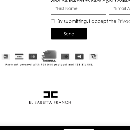
and be the first to hear about colle
By submitting, I accept the
Priva
Send