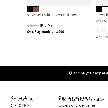
Vinyl skirt with jewel buttons
Dress 
with cr
₪
1,199
₪
2,397
₪
3,332
Or 6 Payments of
₪200
Or 6 P
Make your experien
Customer care
About Us
Refund and Returns Policy
CONTACT US
Orders and deliveries
GIFT CARD