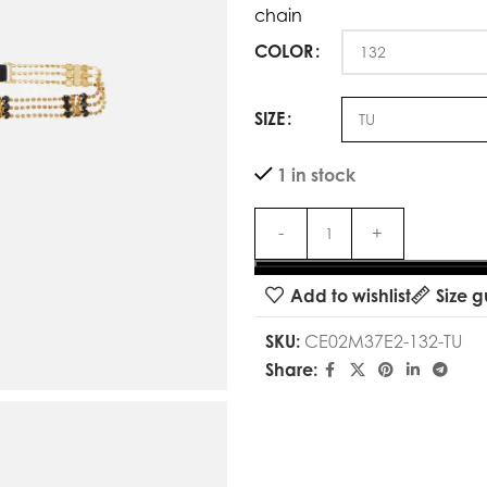
chain
COLOR
SIZE
1 in stock
Add to wishlist
Size g
SKU:
CE02M37E2-132-TU
Share: