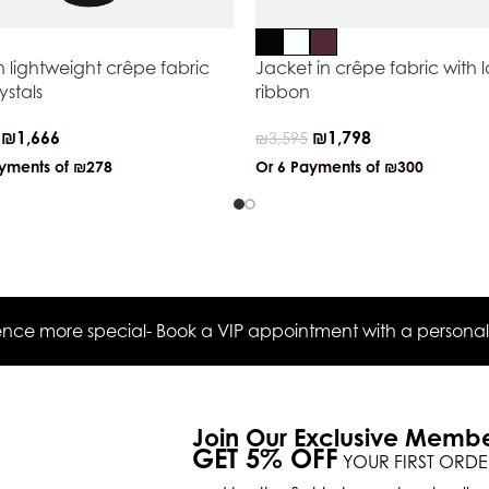
in lightweight crêpe fabric
Jacket in crêpe fabric with 
ystals
ribbon
₪
1,666
₪
1,798
₪
3,595
ayments of
₪278
Or 6 Payments of
₪300
ce more special- Book a VIP appointment with a personal s
Join Our Exclusive Memb
GET 5% OFF
YOUR FIRST ORDE