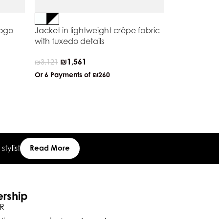
logo
Jacket in lightweight crêpe fabric
Leather snea
with tuxedo details
₪
1,1
₪
2,237
₪
1,561
₪
3,121
Or 6 Payment
Or 6 Payments of
₪260
tylist
Read More
ership
R