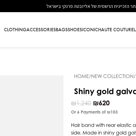
ר הזכיינית הרשמית של אליזבטה פרנקי בישראל
CLOTHING
ACCESSORIES
BAGS
SHOES
ICONIC
HAUTE COUTURE
HOME
NEW COLLECTION
Shiny gold galv
₪
620
₪
1,240
Or 6 Payments of
₪103
Hair band with rear elastic
side. Made in shiny gold ga