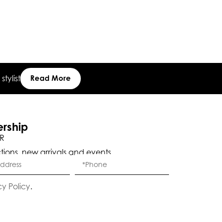
Or 6 Payment
tylist
Read More
ership
R
ctions, new arrivals and events.
Eleganza Israel
cy Policy
.
היי
שלום
, ברוכה הבאה ל-ELEGANZA -
ELISABETTA FRANCHI