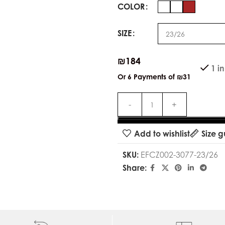
COLOR
SIZE
₪
184
1 i
Or 6 Payments of
₪31
Add to wishlist
Size g
SKU:
EFCZ002-3077-23/26
Share: