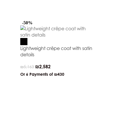
-50%
-50%
Lightweight crêpe coat with satin
details
₪
2,582
₪
5,163
Or 6 Payments of
₪430
Medium cell
₪
455
₪
909