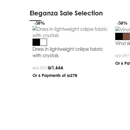
Eleganza Sale Selection
-50%
-50%
Vinyl s
Dress in lightweight crêpe fabric
with crystals
₪
2,397
Or 6 P
₪
1,666
₪
3,332
Or 6 Payments of
₪278