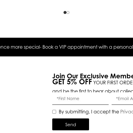
ce more special- Book a VIP appointment with a personal s
Join Our Exclusive Memb
GET 5% OFF
YOUR FIRST ORDE
and be the first to hear about colle
By submitting, I accept the
Priva
Send