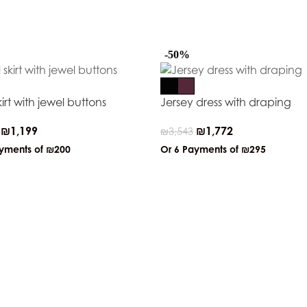
-50%
kirt with jewel buttons
Jersey dress with draping
₪
1,199
₪
1,772
₪
3,543
ayments of
₪200
Or 6 Payments of
₪295