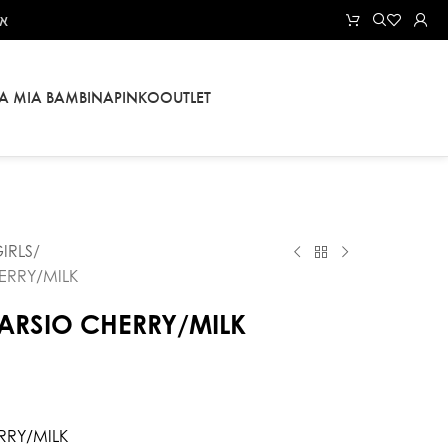
את
LA MIA BAMBINA
PINKO
OUTLET
IRLS
ERRY/MILK
ARSIO CHERRY/MILK
RRY/MILK