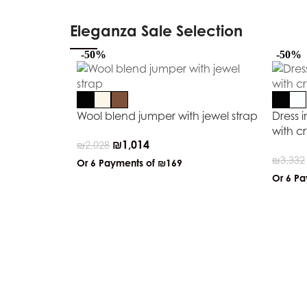
Eleganza Sale Selection
-50%
-50%
Wool blend jumper with jewel strap
Dress 
with cr
₪
1,014
₪
2,028
₪
3,332
Or 6 Payments of
₪169
Or 6 P