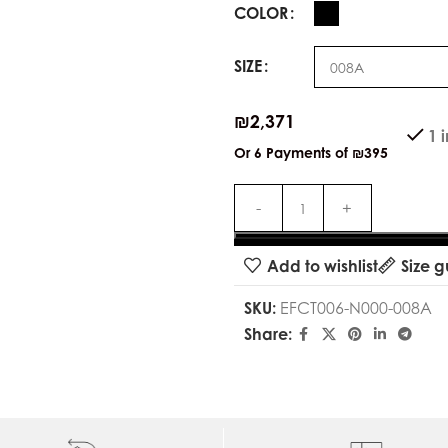
COLOR
SIZE
₪
2,371
1 
Or 6 Payments of
₪395
Add to wishlist
Size g
SKU:
EFCT006-N000-008A
Share: