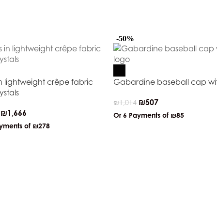
-50%
in lightweight crêpe fabric
Gabardine baseball cap wi
ystals
₪
507
₪
1,014
₪
1,666
Or 6 Payments of
₪85
ayments of
₪278