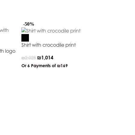
-50%
-50%
Shirt with crocodile print
th logo
₪
1,014
₪
2,028
Or 6 Payments of
₪169
Two-colour d
georgette f