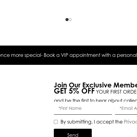
ce more special- Book a VIP appointment with a personal s
Join Our Exclusive Memb
GET 5% OFF
YOUR FIRST ORDE
and be the first to hear about colle
By submitting, I accept the
Priva
Send