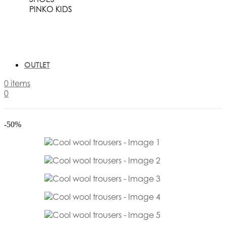
PINKO KIDS
OUTLET
0
items
0
-50%