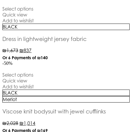
Select options
Quick view
Add to wishlist
BLACK
Dress in lightweight jersey fabric
₪
1,673
₪
837
Or 6 Payments of
₪140
-50%
Select options
Quick view
Add to wishlist
BLACK
Merlot
Viscose knit bodysuit with jewel cufflinks
₪
2,028
₪
1,014
Or 6 Payments of
₪169