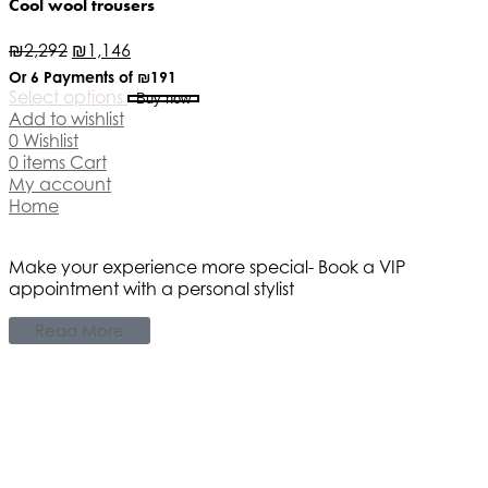
Cool wool trousers
₪
2,292
₪
1,146
Or 6 Payments of
₪191
Select options
Buy now
Add to wishlist
0
Wishlist
0
items
Cart
My account
Home
Make your experience more special- Book a VIP
appointment with a personal stylist
Read More