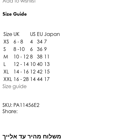
Add to wishlist
Size Guide
Size
UK
US
EU
Japan
XS
6 - 8
4
34
7
S
8 -10
6
36
9
M
10 - 12
8
38
11
L
12 - 14
10
40
13
XL
14 - 16
12
42
15
XXL
16 - 28
14
44
17
Size guide
SKU:
PA11456E2
Share:
משלוח מהיר עד אלייך