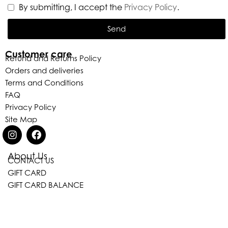
By submitting, I accept the
Privacy Policy
.
Send
Customer care
Refund and Returns Policy
Orders and deliveries
Terms and Conditions
FAQ
Privacy Policy
Site Map
About Us
CONTACT US
Eleganza Israel
GIFT CARD
GIFT CARD BALANCE
היי
שלום
, ברוכה הבאה ל-ELEGANZA -