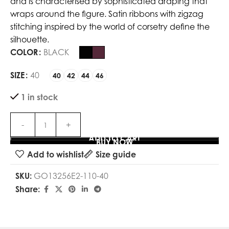
and is characterised by sophisticated draping that
wraps around the figure. Satin ribbons with zigzag
stitching inspired by the world of corsetry define the
silhouette.
COLOR
BLACK
SIZE
40
40
42
44
46
1 in stock
ADD TO CART
BUY NOW
Add to wishlist
Size guide
SKU:
GO13256E2-110-40
Share: