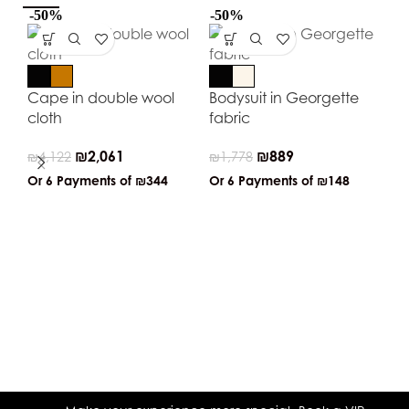
-50%
-50%
-5
Cape in double wool
Bodysuit in Georgette
cloth
fabric
₪
2,061
₪
889
₪
4,122
₪
1,778
Or 6 Payments of
₪344
Or 6 Payments of
₪148
Dr
cr
₪
3
Or