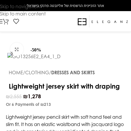
The
אתר הזכיינית הרשמית של אליזבטה פרנקי בישראל
Skip to navigation
beginning
Skip to main content
of
a
web
page,
click
Click to enlarge
-50%
to
move
to
HOME
CLOTHING
DRESSES AND SKIRTS
the
main
Lightweight jersey skirt with draping
Content
₪
1,278
₪
2,555
Or 6 Payments of
₪213
Lightweight jersey pencil skirt with soft hand feel and
slim fit. It has an elastic waistband with jacquard logo