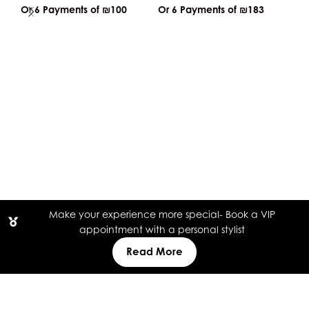
Or 6 Payments of
₪100
Or 6 Payments of
₪183
Re
ge
fa
₪
5
Or
Make your experience more special- Book a VIP
appointment with a personal stylist
Read More