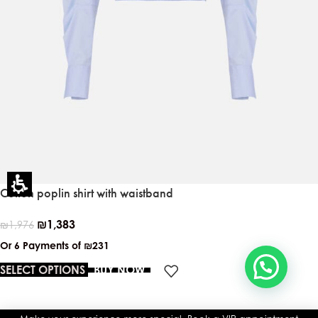
Eleganza Israel
היי
שלום
, ברוכה הבאה ל-ELEGANZA -
ELISABETTA FRANCHI
האם נוכל לעזור לך?
Cotton poplin shirt with waistband
₪
1,383
₪
1,976
Or 6 Payments of
₪231
SELECT OPTIONS
BUY NOW
You
have