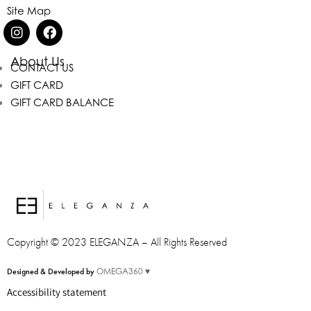
Site Map
About Us
CONTACT US
GIFT CARD
GIFT CARD BALANCE
Eleganza Israel
Copyright © 2023 ELEGANZA – All Rights Reserved
היי
שלום
, ברוכה הבאה ל-ELEGANZA -
Designed & Developed by
OMEGA360 ♥
ELISABETTA FRANCHI
Accessibility statement