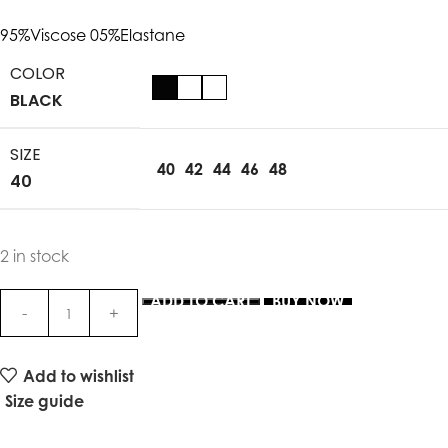
95%Viscose 05%Elastane
COLOR
BLACK
SIZE
40
42
44
46
48
40
2 in stock
ADD TO CART
BUY NOW
Add to wishlist
Size guide