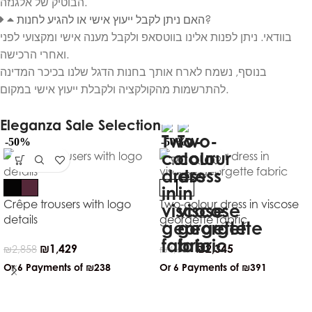
הבוטיק של אלגנזה.
האם ניתן לקבל ייעוץ אישי או להגיע לחנות?
בוודאי. ניתן לפנות אלינו בווטסאפ ולקבל מענה אישי ומקצועי לפני
ואחרי הרכישה.
בנוסף, נשמח לארח אותך בחנות הדגל שלנו בכיכר המדינה
להתרשמות מהקולקציה ולקבלת ייעוץ אישי במקום.
Eleganza Sale Selection
-50%
-50%
Crêpe trousers with logo
Two-colour dress in viscose
details
georgette fabric
₪
1,429
₪
2,345
₪
2,858
₪
4,689
Or 6 Payments of
₪238
Or 6 Payments of
₪391