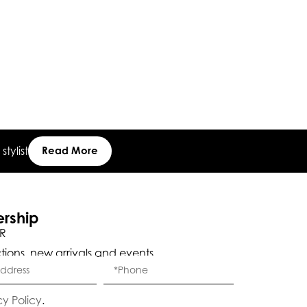
tylist
Read More
ership
R
ctions, new arrivals and events.
cy Policy
.