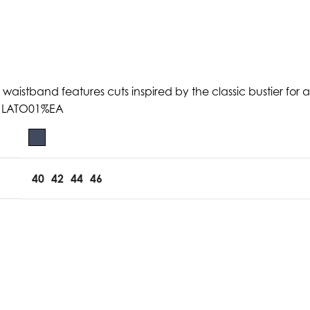
he waistband features cuts inspired by the classic bustier f
IC LATO01%EA
40
42
44
46