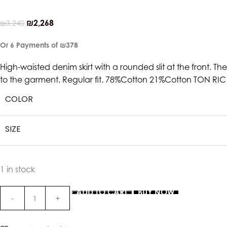
₪
2,268
₪
3,240
Or 6 Payments of
₪378
High-waisted denim skirt with a rounded slit at the front. T
to the garment. Regular fit. 78%Cotton 21%Cotton TON R
COLOR
SIZE
1 in stock
ADD TO CART
BUY NOW