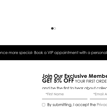
ce more special- Book a VIP appointment with a personal s
Join Our Exclusive Memb
GET 5% OFF
YOUR FIRST ORDE
and be the first to hear about colle
By submitting, I accept the
Priva