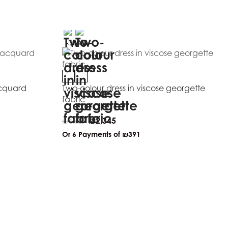
-50%
jacquard
Two-colour dress in viscose georgette
fabric
₪
2,345
₪
4,689
Or 6 Payments of
₪391