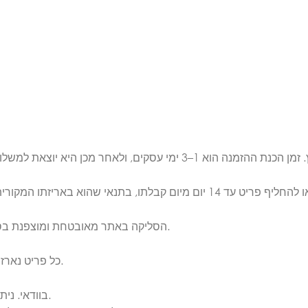
הסליקה באתר מאובטחת ומוצפנת בסטנדרט הגבוה ביותר. ניתן לפרוס את הרכישה לעד 6 תשלומים נוחים.
כל פריט נארז באריזה יוקרתית וממותגת בקפידה, כחלק מחוויית הבוטיק של אלגנזה.
בוודאי. ניתן לפנות אלינו בווטסאפ ולקבל מענה אישי ומקצועי לפני ואחרי הרכישה.