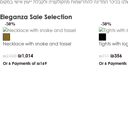
Eleganza Sale Selection
-50%
-50%
Necklace with snake and tassel
Tights with lo
₪
1,014
₪
356
₪
2,028
₪
711
Or 6 Payments of
₪169
Or 6 Payments