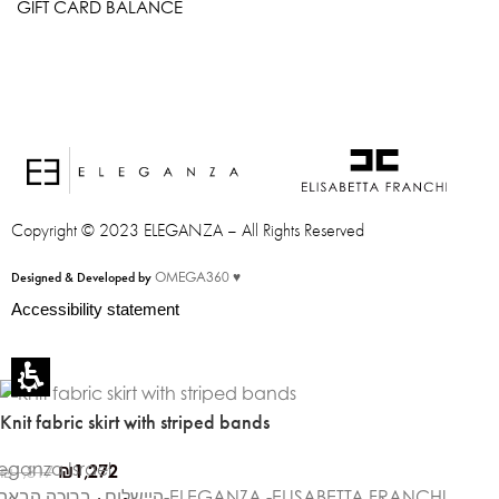
GIFT CARD BALANCE
Copyright © 2023 ELEGANZA – All Rights Reserved
Designed & Developed by
OMEGA360 ♥
Accessibility statement
Knit fabric skirt with striped bands
leganza Israel
₪
1,272
₪
1,817
, ברוכה הבאה ל-ELEGANZA -ELISABETTA FRANCHI
היי
שלום