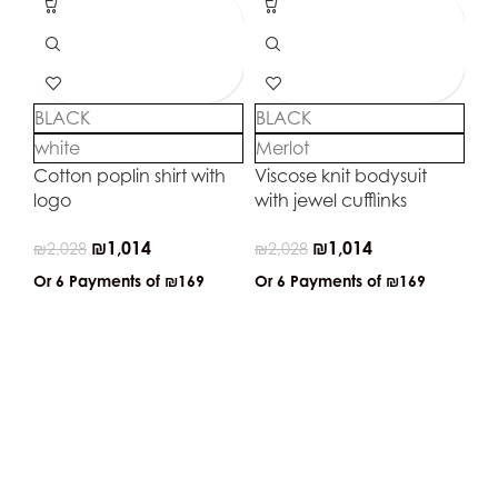
BLACK
BLACK
white
Merlot
Cotton poplin shirt with
Viscose knit bodysuit
logo
with jewel cufflinks
₪
1,014
₪
1,014
₪
2,028
₪
2,028
B
Or 6 Payments of
₪169
Or 6 Payments of
₪169
Re
ju
₪
3
Or