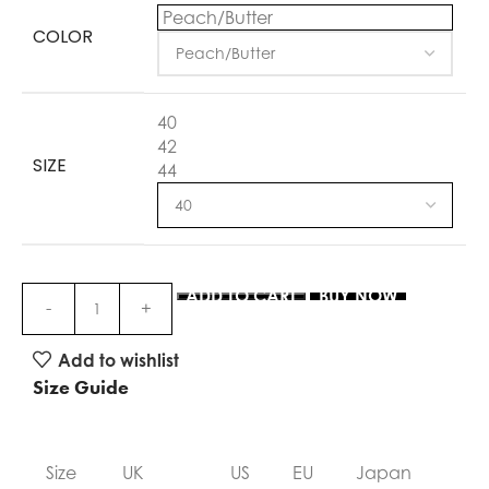
Peach/Butter
COLOR
40
42
SIZE
44
ADD TO CART
BUY NOW
Add to wishlist
Size Guide
Size
UK
US
EU
Japan