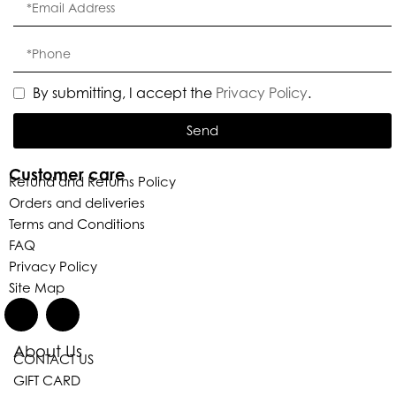
By submitting, I accept the
Privacy Policy
.
Send
Customer care
Refund and Returns Policy
Orders and deliveries
Terms and Conditions
FAQ
Privacy Policy
Site Map
About Us
CONTACT US
GIFT CARD