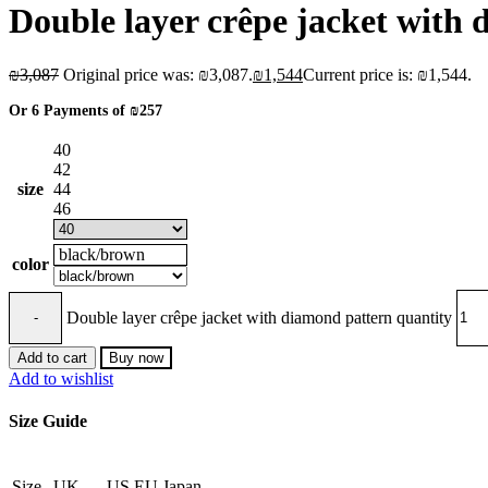
Double layer crêpe jacket with
₪
3,087
Original price was: ₪3,087.
₪
1,544
Current price is: ₪1,544.
Or 6 Payments of
₪257
40
42
size
44
46
black/brown
color
Double layer crêpe jacket with diamond pattern quantity
Add to cart
Buy now
Add to wishlist
Size Guide
Size
UK
US
EU
Japan