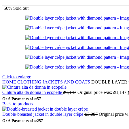
-50%
Sold out
Click to enlarge
HOME
CLOTHING
JACKETS AND COATS
DOUBLE LAYER 
Cintura alta da donna in ecopelle
₪
1,147
Original price was: ₪1,147.
Or 6 Payments of
₪57
Back to products
Double-breasted jacket in double layer crêpe
₪
3,087
Original price w
Or 6 Payments of
₪257