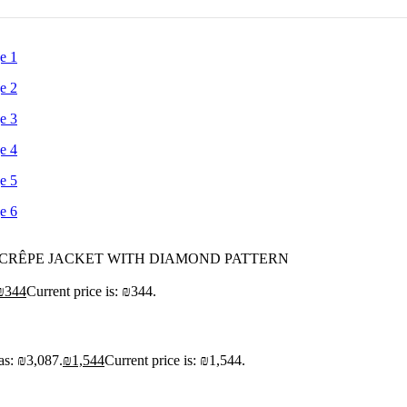
CRÊPE JACKET WITH DIAMOND PATTERN
₪
344
Current price is: ₪344.
as: ₪3,087.
₪
1,544
Current price is: ₪1,544.