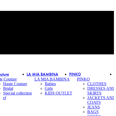
uture
LA MIA BAMBINA
PINKO
te Couture
LA MIA BAMBINA
PINKO
Haute Couture
Babies
CLOTHES
Bridal
Girls
DRESSES AND
Special collection
KIDS OUTLET
SKIRTS
ef
JACKETS AND
COATS
JEANS
BAGS