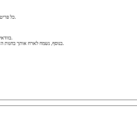
כל פריט נארז באריזה יוקרתית וממותגת בקפידה, כחלק מחוויית הבוטיק של אלגנזה.
בוודאי. ניתן לפנות אלינו בווטסאפ ולקבל מענה אישי ומקצועי לפני ואחרי הרכישה.
בנוסף, נשמח לארח אותך בחנות הדגל שלנו בכיכר המדינה להתרשמות מהקולקציה ולקבלת ייעוץ אישי במקום.