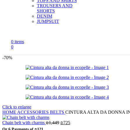
TOPS AND SHIRTS
TROUSERS AND
SHORTS
DENIM
JUMPSUIT
0
items
0
-70%
Click to enlarge
HOME
ACCESSORIES
BELTS
CINTURA ALTA DA DONNA I
Original
Current
Chain belt with charms
₪
1,449
₪
725
price
price
Or 6 Payments of
₪121