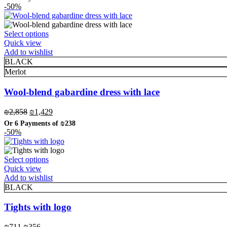
chosen
was:
is:
-50%
on
₪1,673.
₪837.
the
product
This
Select options
page
product
Quick view
has
Add to wishlist
multiple
BLACK
variants.
Merlot
The
options
Wool-blend gabardine dress with lace
may
be
Original
Current
₪
2,858
₪
1,429
chosen
price
price
Or 6 Payments of
₪238
on
was:
is:
-50%
the
₪2,858.
₪1,429.
product
page
This
Select options
product
Quick view
has
Add to wishlist
multiple
BLACK
variants.
The
Tights with logo
options
may
Original
Current
₪
711
₪
356