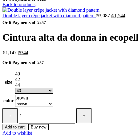
was:
is:
Back to products
₪1,449.
₪725.
Original
Curren
Double layer crêpe jacket with diamond pattern
₪
3,087
₪
1,544
price
price
Or 6 Payments of
₪257
was:
is:
₪3,087.
₪1,54
Cintura alta da donna in ecopel
Original
Current
₪
1,147
₪
344
price
price
Or 6 Payments of
₪57
was:
is:
₪1,147.
₪344.
40
42
size
44
brown
color
Cintura
alta
da
donna
Add to cart
Buy now
in
Add to wishlist
ecopelle