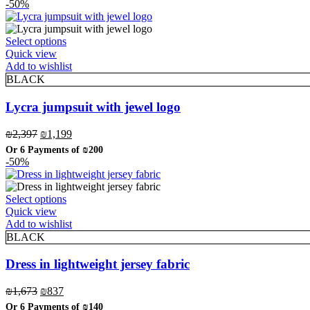
was:
is:
-50%
on
₪4,267.
₪2,134.
the
product
This
Select options
page
product
Quick view
has
Add to wishlist
multiple
BLACK
variants.
The
Lycra jumpsuit with jewel logo
options
may
Original
Current
₪
2,397
₪
1,199
be
price
price
Or 6 Payments of
₪200
chosen
was:
is:
-50%
on
₪2,397.
₪1,199.
the
product
This
Select options
page
product
Quick view
has
Add to wishlist
multiple
BLACK
variants.
The
Dress in lightweight jersey fabric
options
may
Original
Current
₪
1,673
₪
837
be
price
price
Or 6 Payments of
₪140