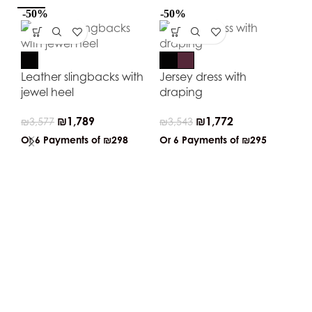
-50%
-50%
-5
Leather slingbacks with
Jersey dress with
jewel heel
draping
₪
1,789
₪
1,772
₪
3,577
₪
3,543
Or 6 Payments of
₪298
Or 6 Payments of
₪295
Vi
wi
₪
2
Or