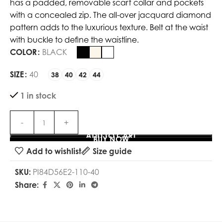
has a padded, removable scarf collar and pockets
with a concealed zip. The all-over jacquard diamond
pattern adds to the luxurious texture. Belt at the waist
with buckle to define the waistline.
COLOR
BLACK
SIZE
40
38
40
42
44
1 in stock
ADD TO CART
BUY NOW
Add to wishlist
Size guide
SKU:
PI84D56E2-110-40
Share: