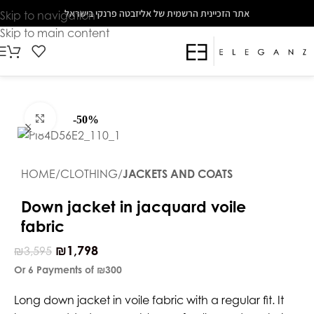
The
אתר הזכיינית הרשמית של אליזבטה פרנקי בישראל
Skip to navigation
beginning
Skip to main content
of
a
web
page,
click
Click to enlarge
-50%
to
move
to
HOME
CLOTHING
JACKETS AND COATS
the
main
Down jacket in jacquard voile
Content
fabric
₪
1,798
₪
3,595
Or 6 Payments of
₪300
Long down jacket in voile fabric with a regular fit. It