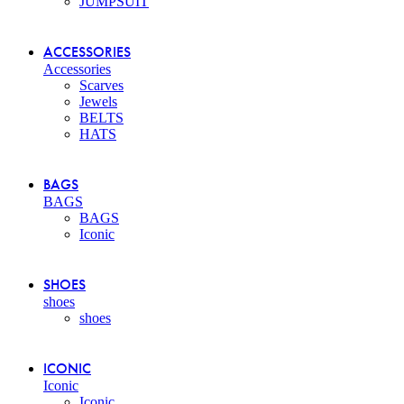
JUMPSUIT
ACCESSORIES
Accessories
Scarves
Jewels
BELTS
HATS
BAGS
BAGS
BAGS
Iconic
SHOES
shoes
shoes
ICONIC
Iconic
Iconic