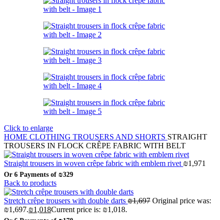
Click to enlarge
HOME
CLOTHING
TROUSERS AND SHORTS
STRAIGHT
TROUSERS IN FLOCK CRÊPE FABRIC WITH BELT
Straight trousers in woven crêpe fabric with emblem rivet
₪
1,971
Or 6 Payments of
₪329
Back to products
Stretch crêpe trousers with double darts
₪
1,697
Original price was:
₪1,697.
₪
1,018
Current price is: ₪1,018.