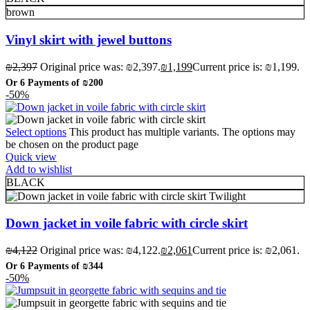
brown
Vinyl skirt with jewel buttons
₪
2,397
Original price was: ₪2,397.
₪
1,199
Current price is: ₪1,199.
Or 6 Payments of
₪200
-50%
Select options
This product has multiple variants. The options may
be chosen on the product page
Quick view
Add to wishlist
BLACK
Twilight
Down jacket in voile fabric with circle skirt
₪
4,122
Original price was: ₪4,122.
₪
2,061
Current price is: ₪2,061.
Or 6 Payments of
₪344
-50%