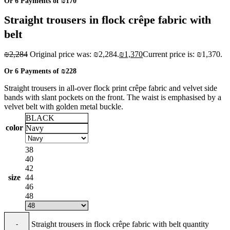
Or 6 Payments of
₪170
Straight trousers in flock crêpe fabric with
belt
₪
2,284
Original price was: ₪2,284.
₪
1,370
Current price is: ₪1,370.
Or 6 Payments of
₪228
Straight trousers in all-over flock print crêpe fabric and velvet side
bands with slant pockets on the front. The waist is emphasised by a
velvet belt with golden metal buckle.
BLACK
color
Navy
38
40
42
size
44
46
48
Straight trousers in flock crêpe fabric with belt quantity