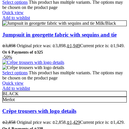
Select options
This product has multiple variants. The options may
be chosen on the product page
Quick view
Add to wishlist
Milk/Black
Jumpsuit in georgette fabric with sequins and tie
₪
3,898
Original price was: ₪3,898.
₪
1,949
Current price is: ₪1,949.
Or 6 Payments of
₪325
-50%
Select options
This product has multiple variants. The options may
be chosen on the product page
Quick view
Add to wishlist
BLACK
Merlot
Crêpe trousers with logo details
₪
2,858
Original price was: ₪2,858.
₪
1,429
Current price is: ₪1,429.
Or 6 Payments of
₪238