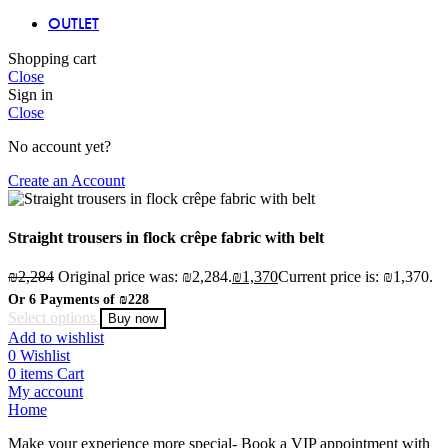
OUTLET
Shopping cart
Close
Sign in
Close
No account yet?
Create an Account
Straight trousers in flock crêpe fabric with belt
₪
2,284
Original price was: ₪2,284.
₪
1,370
Current price is: ₪1,370.
Or 6 Payments of
₪228
Select options
Buy now
Add to wishlist
0
Wishlist
0
items
Cart
My account
Home
Make your experience more special- Book a VIP appointment with