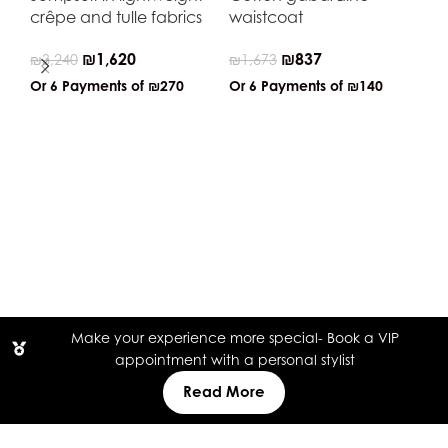
crêpe and tulle fabrics
waistcoat
₪
1,620
₪
837
₪
3,240
₪
1,673
Or 6 Payments of
₪270
Or 6 Payments of
₪140
Co
ja
₪
4
Or
Make your experience more special- Book a VIP
appointment with a personal stylist
Read More