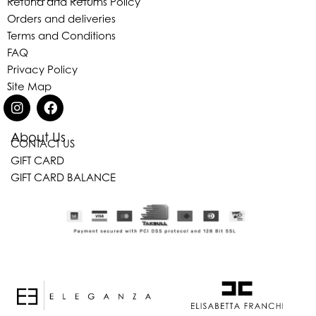
Refund and Returns Policy
Orders and deliveries
Terms and Conditions
FAQ
Privacy Policy
Site Map
About Us
CONTACT US
GIFT CARD
GIFT CARD BALANCE
Eleganza Israel
היי
שלום
, ברוכה הבאה ל-ELEGANZA -