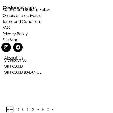
Customer care
Refund and Returns Policy
Orders and deliveries
Terms and Conditions
FAQ
Privacy Policy
Site Map
About Us
CONTACT US
Eleganza Israel
GIFT CARD
GIFT CARD BALANCE
היי
שלום
, ברוכה הבאה ל-ELEGANZA -
ELISABETTA FRANCHI
האם נוכל לעזור לך?