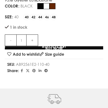
95%Polyester 05%Elastane
COLOR
BLACK
SIZE
40
40
42
44
46
48
1 in stock
ADD TO CART
BUY NOW
Add to wishlist
Size guide
SKU:
AB92561E2-110-40
Share: