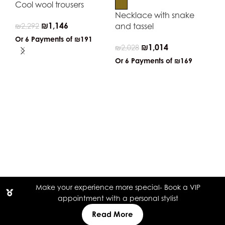
Cool wool trousers
Necklace with snake
₪
1,146
and tassel
₪
2,292
Or 6 Payments of
₪191
₪
1,014
₪
2,028
Or 6 Payments of
₪169
Vin
bu
₪
2
Or
Make your experience more special- Book a VIP
appointment with a personal stylist
Read More