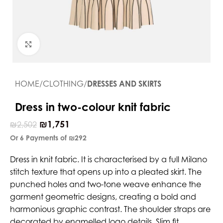
Click to enlarge
HOME
CLOTHING
DRESSES AND SKIRTS
Dress in two-colour knit fabric
₪
1,751
₪
2,502
Or 6 Payments of
₪292
Dress in knit fabric. It is characterised by a full Milano
stitch texture that opens up into a pleated skirt. The
punched holes and two-tone weave enhance the
garment geometric designs, creating a bold and
harmonious graphic contrast. The shoulder straps are
decorated by enamelled logo details. Slim fit.