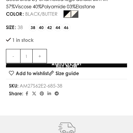
57%Viscose 40%Polyamide 03%Elastane
COLOR
BLACK/BUTTER
SIZE
38
38
40
42
44
46
1 in stock
ADD TO CART
BUY NOW
Add to wishlist
Size guide
SKU:
AM27S62E2-685-38
Share: