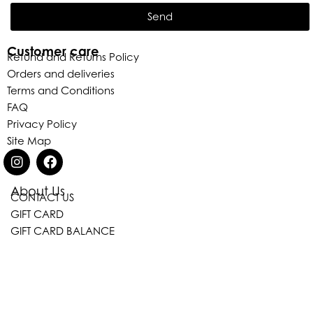
Send
Customer care
Refund and Returns Policy
Orders and deliveries
Terms and Conditions
FAQ
Privacy Policy
Site Map
About Us
CONTACT US
Eleganza Israel
GIFT CARD
GIFT CARD BALANCE
היי
שלום
, ברוכה הבאה ל-ELEGANZA -
ELISABETTA FRANCHI