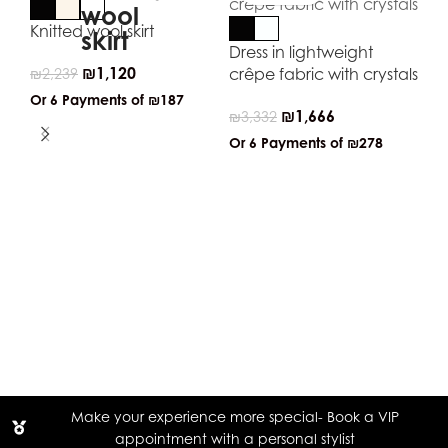
Knitted wool skirt
Dress in lightweight
₪
1,120
crêpe fabric with crystals
₪
2,239
Or 6 Payments of
₪187
₪
1,666
₪
3,332
Or 6 Payments of
₪278
Ju
fa
tie
₪
3
Or
Make your experience more special- Book a VIP
appointment with a personal stylist