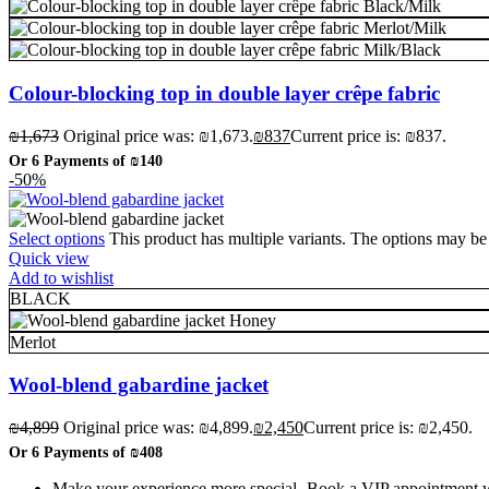
Black/Milk
Merlot/Milk
Milk/Black
Colour-blocking top in double layer crêpe fabric
₪
1,673
Original price was: ₪1,673.
₪
837
Current price is: ₪837.
Or 6 Payments of
₪140
-50%
Select options
This product has multiple variants. The options may b
Quick view
Add to wishlist
BLACK
Honey
Merlot
Wool-blend gabardine jacket
₪
4,899
Original price was: ₪4,899.
₪
2,450
Current price is: ₪2,450.
Or 6 Payments of
₪408
Make your experience more special- Book a VIP appointment wit