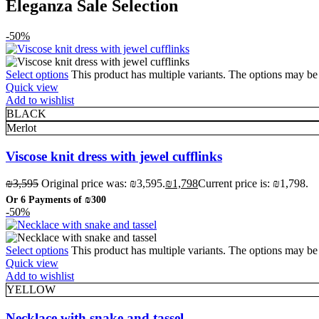
Eleganza Sale Selection
-50%
Select options
This product has multiple variants. The options may b
Quick view
Add to wishlist
BLACK
Merlot
Viscose knit dress with jewel cufflinks
₪
3,595
Original price was: ₪3,595.
₪
1,798
Current price is: ₪1,798.
Or 6 Payments of
₪300
-50%
Select options
This product has multiple variants. The options may b
Quick view
Add to wishlist
YELLOW
Necklace with snake and tassel