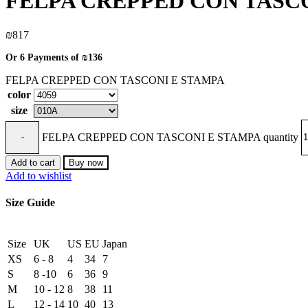
FELPA CREPPED CON TASC
₪
817
Or 6 Payments of
₪136
FELPA CREPPED CON TASCONI E STAMPA
color
size
FELPA CREPPED CON TASCONI E STAMPA quantity
Add to cart
Buy now
Add to wishlist
Size Guide
Size
UK
US
EU
Japan
XS
6 - 8
4
34
7
S
8 -10
6
36
9
M
10 - 12
8
38
11
L
12 - 14
10
40
13