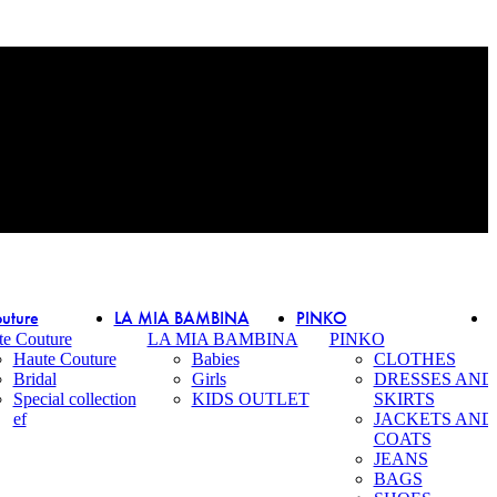
uture
LA MIA BAMBINA
PINKO
te Couture
LA MIA BAMBINA
PINKO
Haute Couture
Babies
CLOTHES
Bridal
Girls
DRESSES AND
Special collection
KIDS OUTLET
SKIRTS
ef
JACKETS AND
COATS
JEANS
BAGS