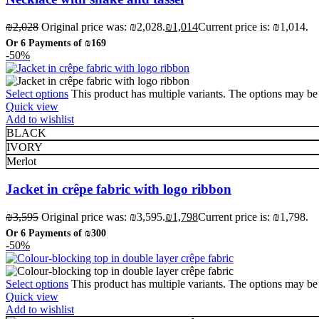
₪
2,028
Original price was: ₪2,028.
₪
1,014
Current price is: ₪1,014.
Or 6 Payments of
₪169
-50%
Select options
This product has multiple variants. The options may b
Quick view
Add to wishlist
BLACK
IVORY
Merlot
Jacket in crêpe fabric with logo ribbon
₪
3,595
Original price was: ₪3,595.
₪
1,798
Current price is: ₪1,798.
Or 6 Payments of
₪300
-50%
Select options
This product has multiple variants. The options may b
Quick view
Add to wishlist