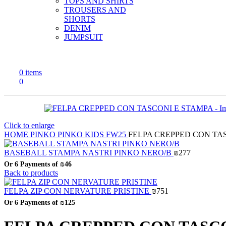
TOPS AND SHIRTS
TROUSERS AND
SHORTS
DENIM
JUMPSUIT
0
items
0
Click to enlarge
HOME
PINKO
PINKO KIDS FW25
FELPA CREPPED CON TA
BASEBALL STAMPA NASTRI PINKO NERO/B
₪
277
Or 6 Payments of
₪46
Back to products
FELPA ZIP CON NERVATURE PRISTINE
₪
751
Or 6 Payments of
₪125