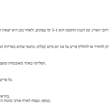
הסליקה באתר מאובטחת ומוצפנת בסטנדרט הגבוה ביותר. ניתן לפרוס את הרכישה לעד 6 תשלומים נוחים.
כל פריט נארז באריזה יוקרתית וממותגת בקפידה, כחלק מחוויית הבוטיק של אלגנזה.
בוודאי. ניתן לפנות אלינו בווטסאפ ולקבל מענה אישי ומקצועי לפני ואחרי הרכישה.
בנוסף, נשמח לארח אותך בחנות הדגל שלנו בכיכר המדינה להתרשמות מהקולקציה ולקבלת ייעוץ אישי במקום.