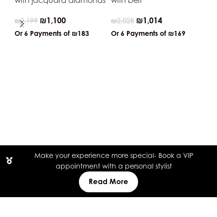
₪
1,100
₪
1,014
₪
2,199
₪
2,028
Or 6 Payments of
₪183
Or 6 Payments of
₪169
Kn
₪
2
Or
Make your experience more special- Book a VIP
appointment with a personal stylist
Read More