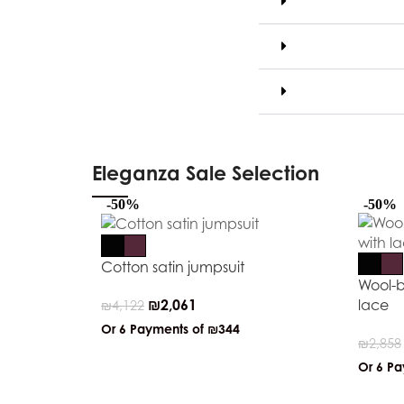
Eleganza Sale Selection
-50%
-50%
Cotton satin jumpsuit
Wool-b
₪
2,061
lace
₪
4,122
Or 6 Payments of
₪344
₪
2,858
Or 6 P