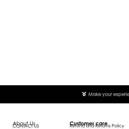
Make your experien
Customer care
About Us
Refund and Returns Policy
CONTACT US