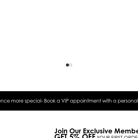
ce more special- Book a VIP appointment with a personal s
Join Our Exclusive Memb
GET 5% OFF
YOUR FIRST ORDE