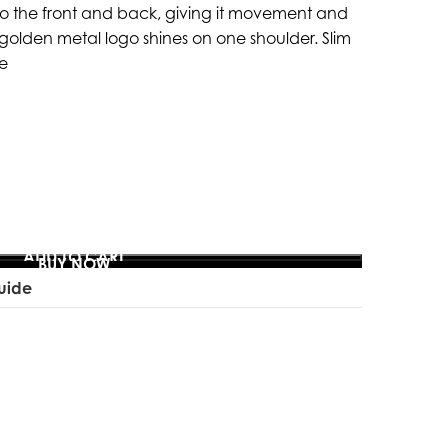
 to the front and back, giving it movement and
h golden metal logo shines on one shoulder. Slim
de
ADD TO CART
BUY NOW
uide