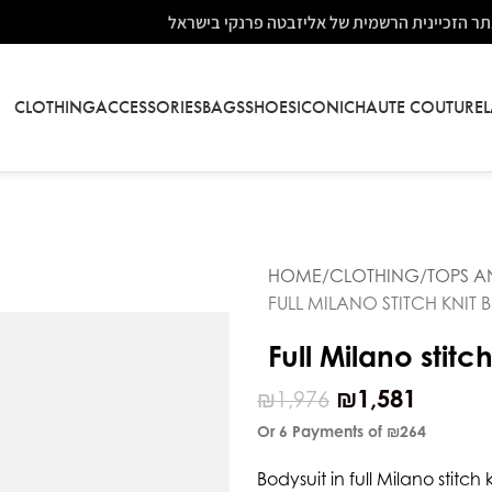
ר הזכיינית הרשמית של אליזבטה פרנקי בישראל
CLOTHING
ACCESSORIES
BAGS
SHOES
ICONIC
HAUTE COUTURE
HOME
CLOTHING
TOPS A
FULL MILANO STITCH KNIT
Full Milano stitc
₪
1,581
₪
1,976
Or 6 Payments of
₪264
Bodysuit in full Milano stitc