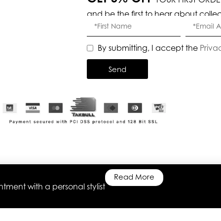
and be the first to hear about colle
By submitting, I accept the
Priva
Send
Read More
ment with a personal stylist