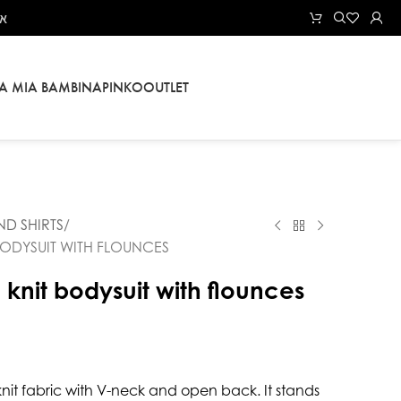
את
LA MIA BAMBINA
PINKO
OUTLET
ND SHIRTS
 BODYSUIT WITH FLOUNCES
h knit bodysuit with flounces
h knit fabric with V-neck and open back. It stands