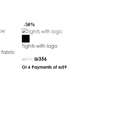
-50%
-50%
Tights with logo
 fabric
₪
356
₪
711
Or 6 Payments of
₪59
Knitted wool
₪
1,4
₪
2,858