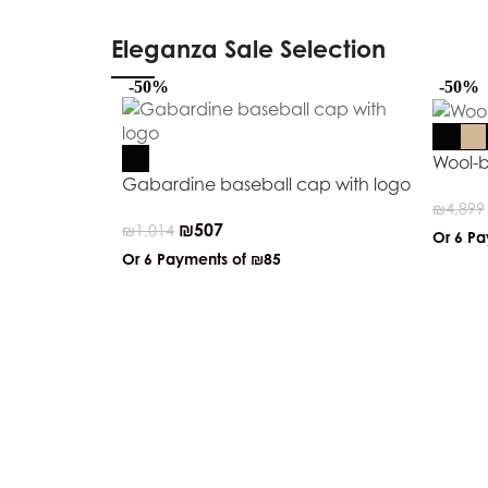
Eleganza Sale Selection
-50%
-50%
Wool-b
Gabardine baseball cap with logo
₪
4,899
₪
507
₪
1,014
Or 6 P
Or 6 Payments of
₪85