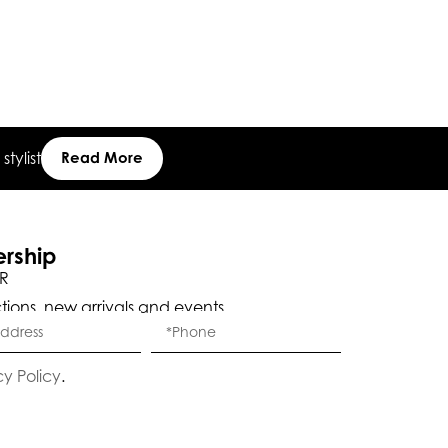
Or 6 Payment
tylist
Read More
ership
R
ctions, new arrivals and events.
Eleganza Israel
cy Policy
.