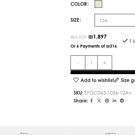
COLOR
SIZE
₪
1,897
₪
2,529
1 
Or 6 Payments of
₪316
Add to wishlist
Size g
SKU:
EFGC063-1056-12A+
Share: