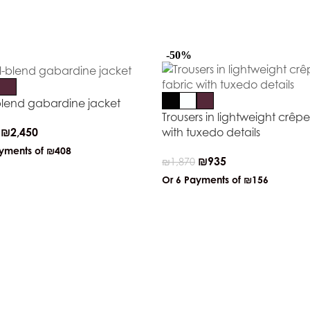
-50%
lend gabardine jacket
Trousers in lightweight crêpe
₪
2,450
with tuxedo details
ayments of
₪408
₪
935
₪
1,870
Or 6 Payments of
₪156