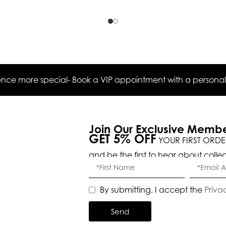
ce more special- Book a VIP appointment with a personal s
Join Our Exclusive Memb
GET 5% OFF
YOUR FIRST ORDE
and be the first to hear about colle
By submitting, I accept the
Priva
Send