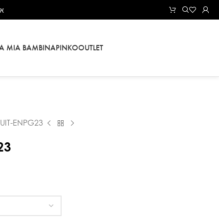
את
LA MIA BAMBINA
PINKO
OUTLET
UIT-ENPG23
23