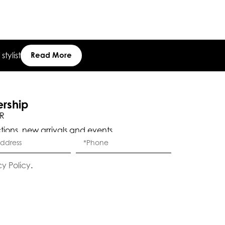
tylist
Read More
ership
R
ctions, new arrivals and events.
Eleganza Israel
cy Policy
.
היי
שלום
, ברוכה הבאה ל-ELEGANZA -
ELISABETTA FRANCHI