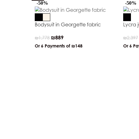
-50%
-50%
Bodysuit in Georgette fabric
Lycra 
₪
889
₪
1,778
₪
2,397
Or 6 Payments of
₪148
Or 6 P