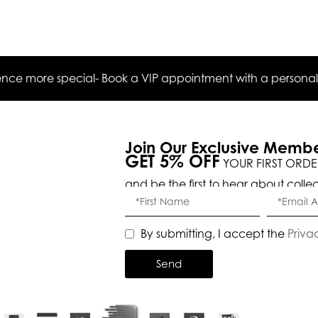
ce more special- Book a VIP appointment with a personal s
Join Our Exclusive Memb
GET 5% OFF
YOUR FIRST ORDE
and be the first to hear about colle
By submitting, I accept the
Priva
Send