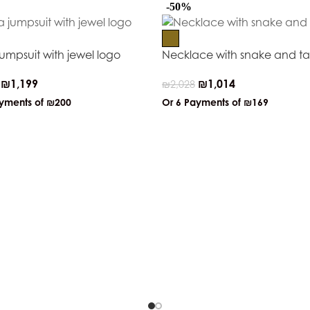
-50%
jumpsuit with jewel logo
Necklace with snake and ta
₪
1,199
₪
1,014
₪
2,028
ayments of
₪200
Or 6 Payments of
₪169