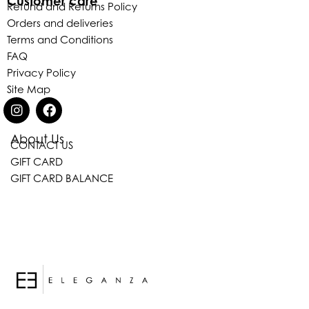
Customer care
Refund and Returns Policy
Orders and deliveries
Terms and Conditions
FAQ
Privacy Policy
Site Map
About Us
CONTACT US
Eleganza Israel
GIFT CARD
GIFT CARD BALANCE
היי
שלום
, ברוכה הבאה ל-ELEGANZA -
ELISABETTA FRANCHI
האם נוכל לעזור לך?