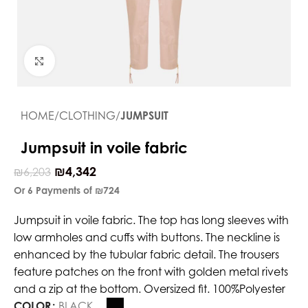
Click to enlarge
HOME
CLOTHING
JUMPSUIT
Jumpsuit in voile fabric
₪
4,342
₪
6,203
Or 6 Payments of
₪724
Jumpsuit in voile fabric. The top has long sleeves with
low armholes and cuffs with buttons. The neckline is
enhanced by the tubular fabric detail. The trousers
feature patches on the front with golden metal rivets
and a zip at the bottom. Oversized fit. 100%Polyester
COLOR
BLACK