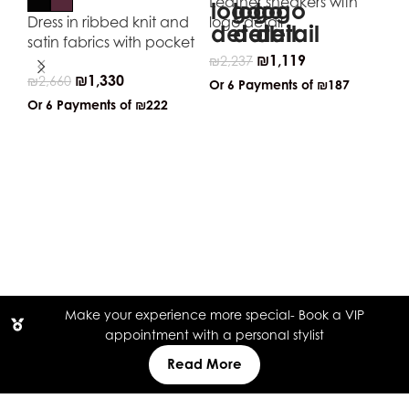
Leather sneakers with
Dress in ribbed knit and
logo detail
satin fabrics with pocket
₪
1,119
₪
2,237
₪
1,330
₪
2,660
Or 6 Payments of
₪187
Or 6 Payments of
₪222
Bo
fa
₪
1
Or
Make your experience more special- Book a VIP
appointment with a personal stylist
Read More