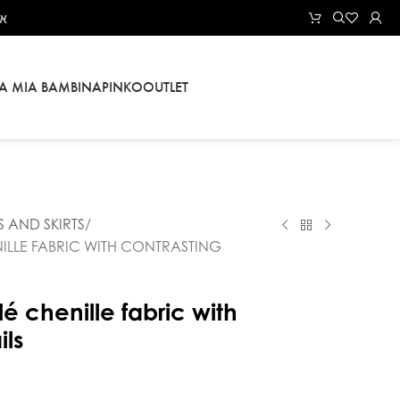
את
LA MIA BAMBINA
PINKO
OUTLET
S AND SKIRTS
NILLE FABRIC WITH CONTRASTING
lé chenille fabric with
ils