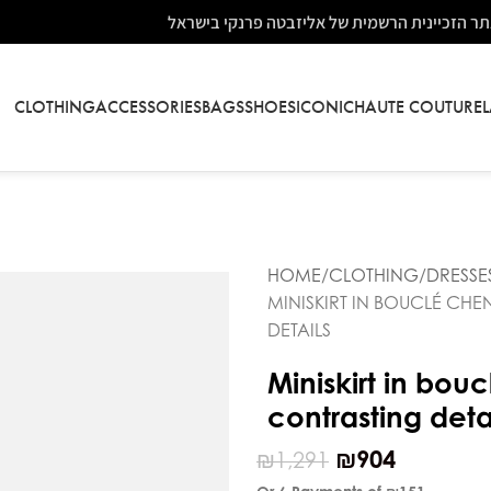
ר הזכיינית הרשמית של אליזבטה פרנקי בישראל
CLOTHING
ACCESSORIES
BAGS
SHOES
ICONIC
HAUTE COUTURE
HOME
CLOTHING
DRESSE
MINISKIRT IN BOUCLÉ CHE
DETAILS
Miniskirt in bouc
contrasting deta
₪
904
₪
1,291