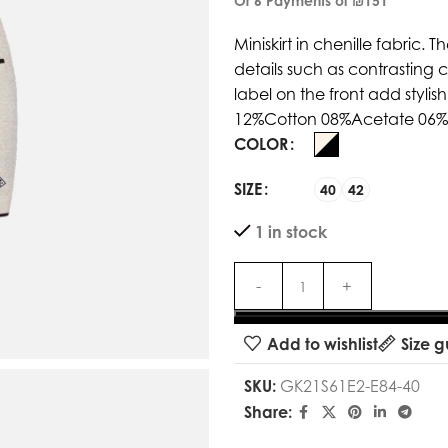
Or 6 Payments of
₪151
Miniskirt in chenille fabric
details such as contrasting 
label on the front add stylish
12%Cotton 08%Acetate 06
COLOR
SIZE
40
42
1 in stock
Add to wishlist
Size g
SKU:
GK21S61E2-E84-40
Share: