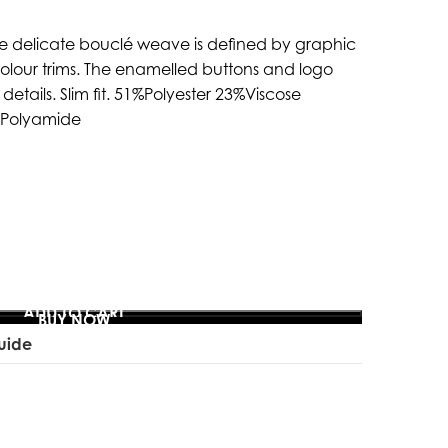
. The delicate bouclé weave is defined by graphic
colour trims. The enamelled buttons and logo
 details. Slim fit. 51%Polyester 23%Viscose
%Polyamide
ADD TO CART
BUY NOW
uide