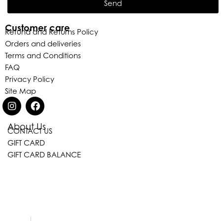
Send
Customer care
Refund and Returns Policy
Orders and deliveries
Terms and Conditions
FAQ
Privacy Policy
Site Map
About Us
CONTACT US
Eleganza Israel
GIFT CARD
GIFT CARD BALANCE
היי
שלום
, ברוכה הבאה ל-ELEGANZA -
ELISABETTA FRANCHI