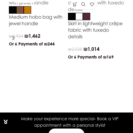
Medium hobo bag with
jewel handle
Skirt in lightweight crêpe
fabric with tuxedo
₪
1,462
₪
2,924
details
Or 6 Payments of
₪244
₪
1,014
₪
2,028
Or 6 Payments of
₪169
Ly
lo
₪
2
Or
Make your experience more special- Book a VIP
appointment with a personal stylist