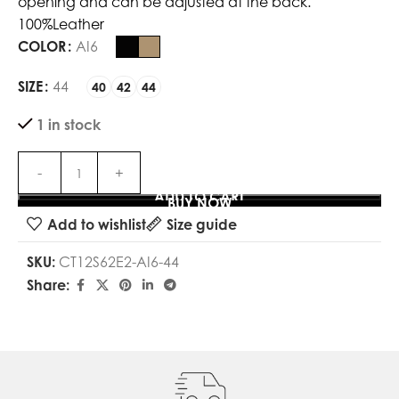
opening and can be adjusted at the back.
100%Leather
COLOR
AI6
SIZE
44
40
42
44
1 in stock
ADD TO CART
BUY NOW
Add to wishlist
Size guide
SKU:
CT12S62E2-AI6-44
Share: