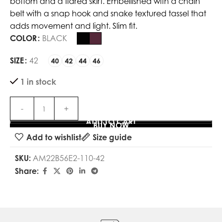
bottom and a flared skirt. Embellished with a chain
belt with a snap hook and snake textured tassel that
adds movement and light. Slim fit.
COLOR
BLACK
SIZE
42
40
42
44
46
1 in stock
ADD TO CART
BUY NOW
Add to wishlist
Size guide
SKU:
AM22B56E2-110-42
Share: