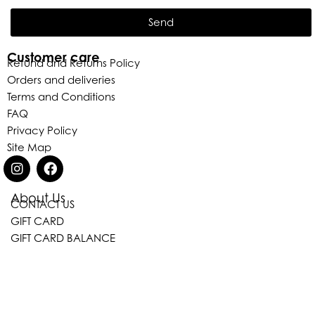
Send
Customer care
Refund and Returns Policy
Orders and deliveries
Terms and Conditions
FAQ
Privacy Policy
Site Map
About Us
CONTACT US
Eleganza Israel
GIFT CARD
GIFT CARD BALANCE
היי
שלום
, ברוכה הבאה ל-ELEGANZA -
ELISABETTA FRANCHI