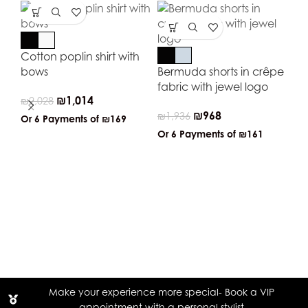
Cotton poplin shirt with
bows
Bermuda shorts in crêpe
fabric with jewel logo
₪
1,014
₪
2,028
₪
968
₪
1,936
Or 6 Payments of
₪169
Or 6 Payments of
₪161
Bo
fa
₪
1
Or
Make your experience more special- Book a VIP
appointment with a personal stylist