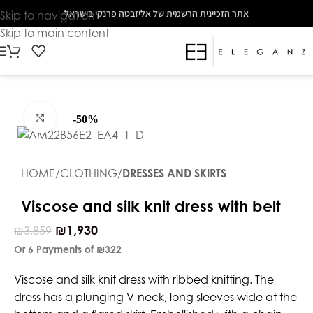
The
אתר הזכיינית הרשמית של אליזבטה פרנקי בישראל
Skip to navigation
beginning
Skip to main content
of
a
web
page,
click
Click to enlarge
-50%
to
move
to
HOME
CLOTHING
DRESSES AND SKIRTS
the
main
Viscose and silk knit dress with belt
Content
₪
1,930
₪
3,859
Or 6 Payments of
₪322
Viscose and silk knit dress with ribbed knitting. The
dress has a plunging V-neck, long sleeves wide at the