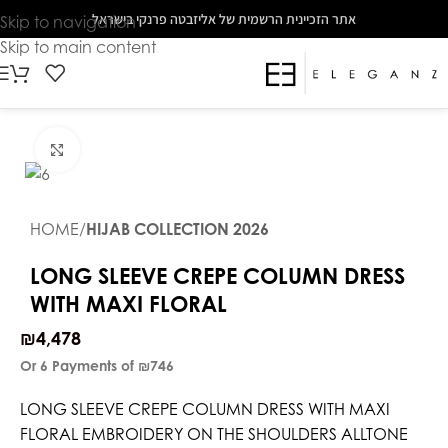
The
אתר הזכיינית הרשמית של אליזבטה פרנקי בישראל
Skip to navigation
beginning
Skip to main content
of
a
web
page,
Click to enlarge
click
to
move
HOME
HIJAB COLLECTION 2026
to
the
LONG SLEEVE CREPE COLUMN DRESS
main
WITH MAXI FLORAL
Content
₪
4,478
Or 6 Payments of
₪746
LONG SLEEVE CREPE COLUMN DRESS WITH MAXI
FLORAL EMBROIDERY ON THE SHOULDERS ALLTONE