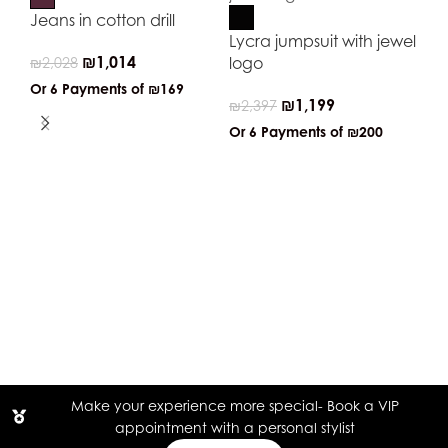
Jeans in cotton drill
Lycra jumpsuit with jewel
₪
1,014
logo
₪
2,028
Or 6 Payments of
₪169
₪
1,199
₪
2,397
Or 6 Payments of
₪200
Ly
py
₪
2
Or
Make your experience more special- Book a VIP
appointment with a personal stylist