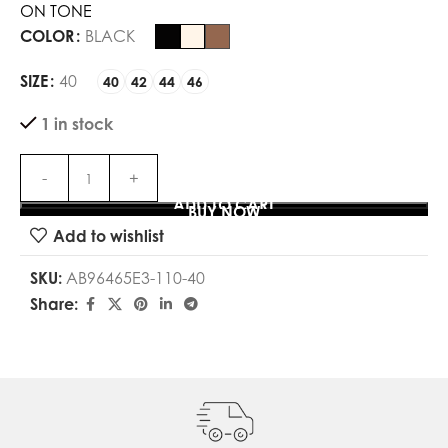
ON TONE
COLOR
BLACK
SIZE
40
40
42
44
46
1 in stock
ADD TO CART
BUY NOW
Add to wishlist
SKU:
AB96465E3-110-40
Share: