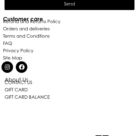
Send
Customer care
Refund and Returns Policy
Orders and deliveries
Terms and Conditions
FAQ
Privacy Policy
Site Map
About Us
CONTACT US
Eleganza Israel
GIFT CARD
GIFT CARD BALANCE
היי
שלום
, ברוכה הבאה ל-ELEGANZA -
ELISABETTA FRANCHI