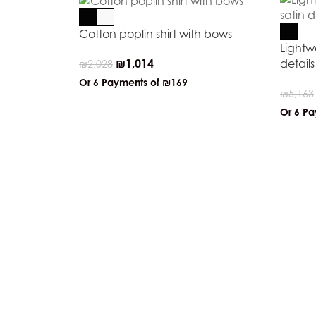
Cotton poplin shirt with bows
Lightw
₪
1,014
details
₪
2,028
Or 6 Payments of
₪169
₪
5,163
Or 6 P