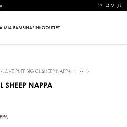
את
LA MIA BAMBINA
PINKO
OUTLET
S
LOVE PUFF BIG CL SHEEP NAPPA
CL SHEEP NAPPA
APPA