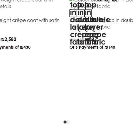
eight crêpe coat with satin
Colour-blocking top in doub
layer crêpe fabric
₪
2,582
₪
837
₪
1,673
ayments of
₪430
Or 6 Payments of
₪140