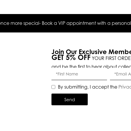
ce more special- Book a VIP appointment with a personal s
Join Our Exclusive Memb
GET 5% OFF
YOUR FIRST ORDE
and be the first to hear about colle
By submitting, I accept the
Priva
Send