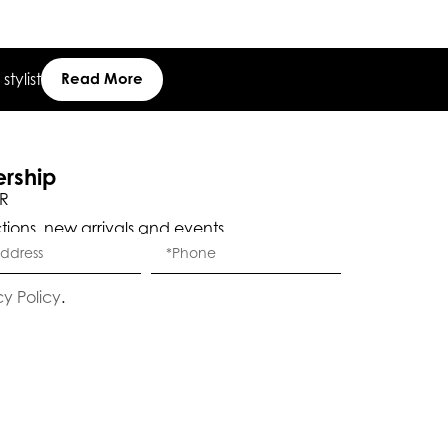
tylist
Read More
ership
R
ctions, new arrivals and events.
Eleganza Israel
cy Policy
.
היי
שלום
, ברוכה הבאה ל-ELEGANZA -
ELISABETTA FRANCHI
האם נוכל לעזור לך?