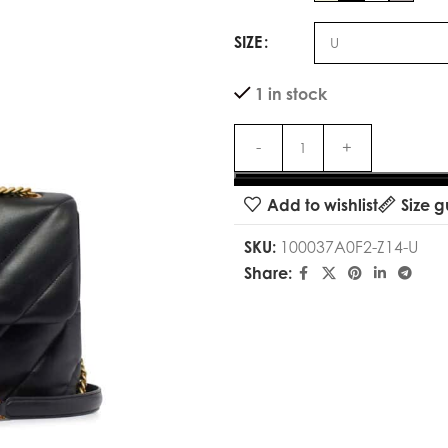
SIZE
1 in stock
Add to wishlist
Size g
SKU:
100037A0F2-Z14-U
Share: