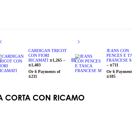
CARDIGAN TRICOT
JEANS CON
CON FIORI
PENCES E TA
RICAMATI
₪
1,265
–
FRANCESE 
₪
1,403
–
₪
711
Or 6 Payments of
Or 6 Payments
₪211
₪105
A CORTA CON RICAMO