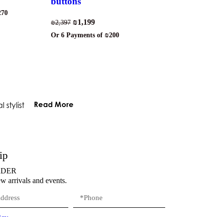
buttons
270
₪
1,199
₪
2,397
Or 6 Payments of
₪200
Read More
stylist
ip
RDER
ew arrivals and events.