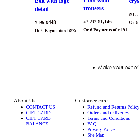
Cool wool
Belt with logo
crys
trousers
detail
₪
3,3
₪
1,146
₪
2,292
₪
448
₪
896
Or 6
Or 6 Payments of
₪191
Or 6 Payments of
₪75
Make your experi
About Us
Customer care
CONTACT US
Refund and Returns Polic
GIFT CARD
Orders and deliveries
GIFT CARD
Terms and Conditions
BALANCE
FAQ
Privacy Policy
Site Map