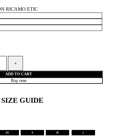
N RICAMO ETIC
ADD TO CART
Buy now
SIZE GUIDE