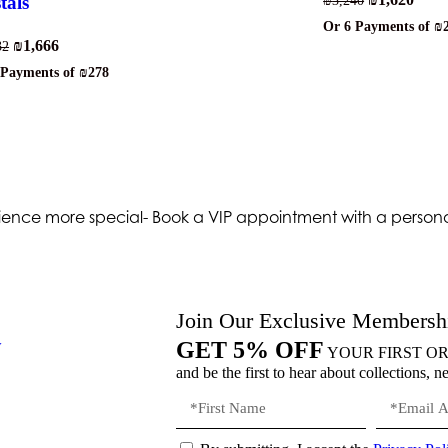
₪
3,240
tals
Or 6 Payments of
₪
₪
1,666
32
 Payments of
₪278
ence more special- Book a VIP appointment with a personal 
Join Our Exclusive Membersh
y
GET 5% OFF
YOUR FIRST O
and be the first to hear about collections, n