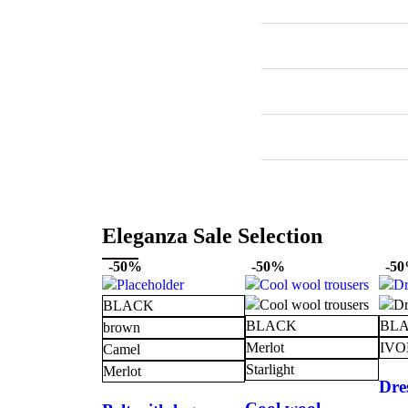
Eleganza Sale Selection
-50%
-50%
-5
BLACK
BLACK
BL
brown
Merlot
IVO
Camel
Starlight
Merlot
Dres