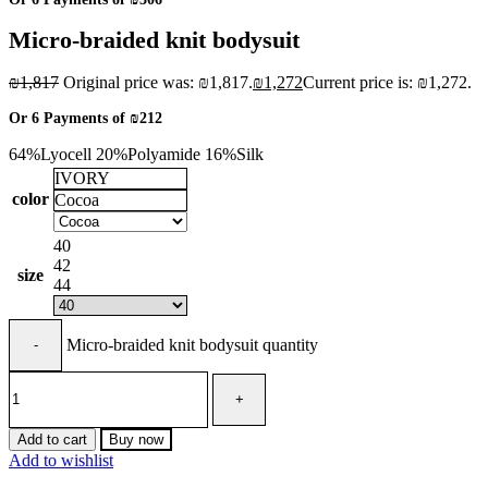
Micro-braided knit bodysuit
₪
1,817
Original price was: ₪1,817.
₪
1,272
Current price is: ₪1,272.
Or 6 Payments of
₪212
64%Lyocell 20%Polyamide 16%Silk
IVORY
color
Cocoa
40
42
size
44
Micro-braided knit bodysuit quantity
Add to cart
Buy now
Add to wishlist