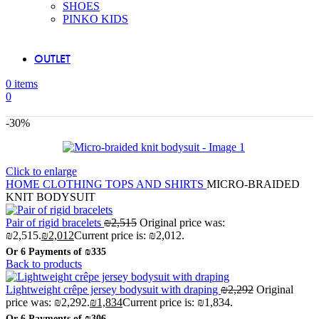
SHOES
PINKO KIDS
OUTLET
0
items
0
-30%
Click to enlarge
HOME
CLOTHING
TOPS AND SHIRTS
MICRO-BRAIDED
KNIT BODYSUIT
Pair of rigid bracelets
₪
2,515
Original price was:
₪2,515.
₪
2,012
Current price is: ₪2,012.
Or 6 Payments of
₪335
Back to products
Lightweight crêpe jersey bodysuit with draping
₪
2,292
Original
price was: ₪2,292.
₪
1,834
Current price is: ₪1,834.
Or 6 Payments of
₪306