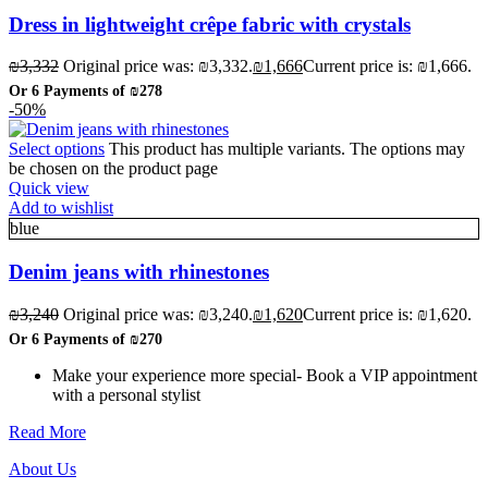
Dress in lightweight crêpe fabric with crystals
₪
3,332
Original price was: ₪3,332.
₪
1,666
Current price is: ₪1,666.
Or 6 Payments of
₪278
-50%
Select options
This product has multiple variants. The options may
be chosen on the product page
Quick view
Add to wishlist
blue
Denim jeans with rhinestones
₪
3,240
Original price was: ₪3,240.
₪
1,620
Current price is: ₪1,620.
Or 6 Payments of
₪270
Make your experience more special- Book a VIP appointment
with a personal stylist
Read More
About Us