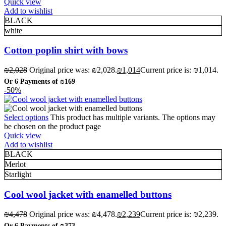
Quick view
Add to wishlist
BLACK
white
Cotton poplin shirt with bows
₪
2,028
Original price was: ₪2,028.
₪
1,014
Current price is: ₪1,014.
Or 6 Payments of
₪169
-50%
Select options
This product has multiple variants. The options may
be chosen on the product page
Quick view
Add to wishlist
BLACK
Merlot
Starlight
Cool wool jacket with enamelled buttons
₪
4,478
Original price was: ₪4,478.
₪
2,239
Current price is: ₪2,239.
Or 6 Payments of
₪373