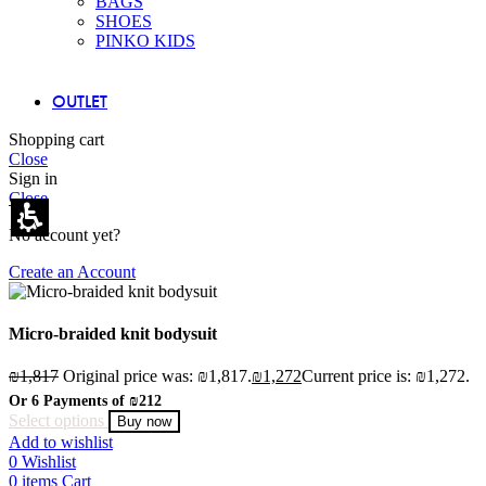
BAGS
SHOES
PINKO KIDS
OUTLET
Shopping cart
Close
Sign in
Close
No account yet?
Create an Account
Micro-braided knit bodysuit
₪
1,817
Original price was: ₪1,817.
₪
1,272
Current price is: ₪1,272.
Or 6 Payments of
₪212
Select options
Buy now
Add to wishlist
0
Wishlist
0
items
Cart