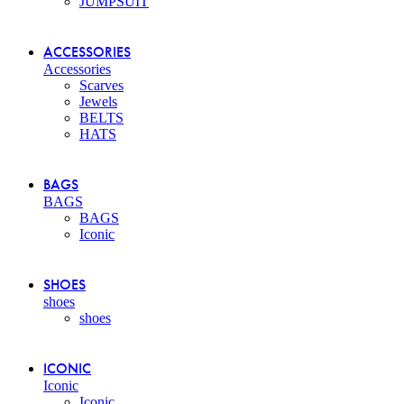
JUMPSUIT
ACCESSORIES
Accessories
Scarves
Jewels
BELTS
HATS
BAGS
BAGS
BAGS
Iconic
SHOES
shoes
shoes
ICONIC
Iconic
Iconic