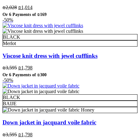
Original
Current
₪
2,028
₪
1,014
price
price
Or 6 Payments of
₪169
was:
is:
-50%
₪2,028.
₪1,014.
BLACK
Merlot
Viscose knit dress with jewel cufflinks
Original
Current
₪
3,595
₪
1,798
price
price
Or 6 Payments of
₪300
was:
is:
-50%
₪3,595.
₪1,798.
BLACK
BAIJE
Honey
Down jacket in jacquard voile fabric
Original
Current
₪
3,595
₪
1,798
price
price