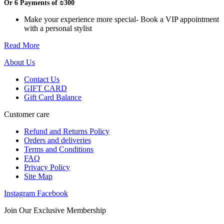
Or 6 Payments of
₪300
was:
is:
₪3,595.
₪1,798.
Make your experience more special- Book a VIP appointment
with a personal stylist
Read More
About Us
Contact Us
GIFT CARD
Gift Card Balance
Customer care
Refund and Returns Policy
Orders and deliveries
Terms and Conditions
FAQ
Privacy Policy
Site Map
Instagram
Facebook
Join Our Exclusive Membership