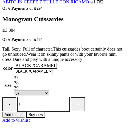
ABITO IN CREPE E TULLE CON RICAMO
₪
1,762
Or 6 Payments of
₪294
Monogram Cuissardes
₪
3,384
Or 6 Payments of
₪564
Tall. Sexy. Full of character.This cuissardes boot certainly does not
go unnoticed.Wear it on skinny pants or with your favorite mini
dress.Dare and play with a unique accessory
BLACK /CARAMEL
color
37
38
size
39
Monogram
Cuissardes
quantity
Add to cart
Buy now
Add to wishlist