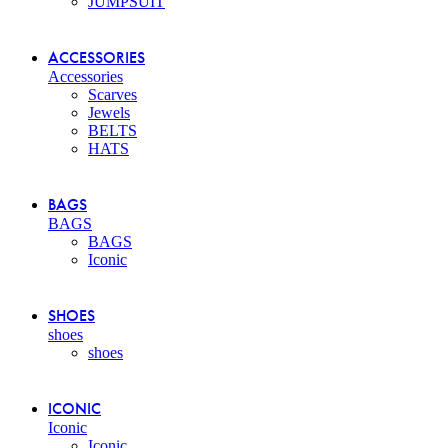
JUMPSUIT
ACCESSORIES
Accessories
Scarves
Jewels
BELTS
HATS
BAGS
BAGS
BAGS
Iconic
SHOES
shoes
shoes
ICONIC
Iconic
Iconic