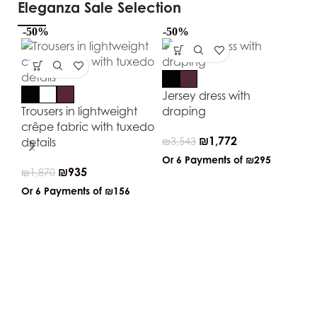
Eleganza Sale Selection
-50%
-50%
-5
Jersey dress with
Trousers in lightweight
draping
crêpe fabric with tuxedo
₪
1,772
details
₪
3,543
Or 6 Payments of
₪295
₪
935
₪
1,870
Or 6 Payments of
₪156
Re
ju
₪
3
Or