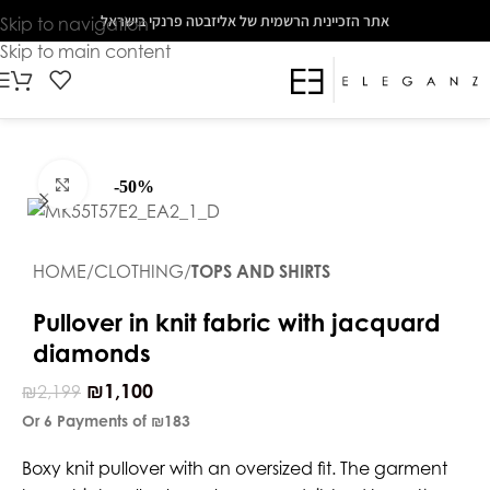
The
אתר הזכיינית הרשמית של אליזבטה פרנקי בישראל
Skip to navigation
beginning
Skip to main content
of
a
web
page,
click
Click to enlarge
-50%
to
move
to
HOME
CLOTHING
TOPS AND SHIRTS
the
main
Pullover in knit fabric with jacquard
Content
diamonds
₪
1,100
₪
2,199
Or 6 Payments of
₪183
Boxy knit pullover with an oversized fit. The garment