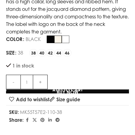
has a high collar, long sleeves and ribbed hem. It
stands out for the jacquard diamond pattern, giving
three-dimensionality and compactness to the texture.
The label with logo on the back of the neck
completes the garment.
COLOR
BLACK
SIZE
38
38
40
42
44
46
1 in stock
ADD TO CART
BUY NOW
Add to wishlist
Size guide
SKU:
MK55T57E2-110-38
Share: