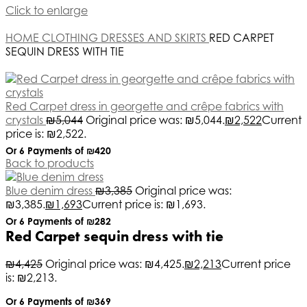
Click to enlarge
HOME
CLOTHING
DRESSES AND SKIRTS
RED CARPET
SEQUIN DRESS WITH TIE
Red Carpet dress in georgette and crêpe fabrics with
crystals
₪
5,044
Original price was: ₪5,044.
₪
2,522
Current
price is: ₪2,522.
Or 6 Payments of
₪420
Back to products
Blue denim dress
₪
3,385
Original price was:
₪3,385.
₪
1,693
Current price is: ₪1,693.
Or 6 Payments of
₪282
Red Carpet sequin dress with tie
₪
4,425
Original price was: ₪4,425.
₪
2,213
Current price
is: ₪2,213.
Or 6 Payments of
₪369