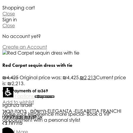
Shopping cart
Close
Sign in
Close
No account yet?
Create an Account
Red Carpet sequin dress with tie
₪
4,425
Original price was: ₪4,425.
₪
2,213
Current price
is: ₪2,213.
Or 6 Payments of
₪369
Select options
Buy now
Add to wishlist
Eleganza Israel
, ברוכה הבאה ל-ELEGANZA -ELISABETTA FRANCHI
היי
שלום
Make your experience more special- Book a VIP
האם נוכל לעזור לך?
אנחנו כאן ונשמח לעזור
appointment with a personal stylist
פתיחת צ'אט
Read More