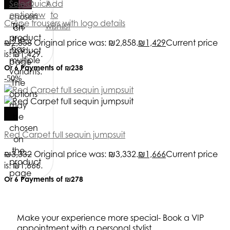
Select
Quick
Add
be
options
view
to
chosen
Crêpe trousers with logo details
This
wishlist
on
product
the
₪
2,858
Original price was: ₪2,858.
₪
1,429
Current price
has
product
is: ₪1,429.
multiple
page
Or 6 Payments of
₪238
variants.
-50%
The
options
may
be
chosen
Red Carpet full sequin jumpsuit
on
the
₪
3,332
Original price was: ₪3,332.
₪
1,666
Current price
product
is: ₪1,666.
page
Or 6 Payments of
₪278
Make your experience more special- Book a VIP
appointment with a personal stylist