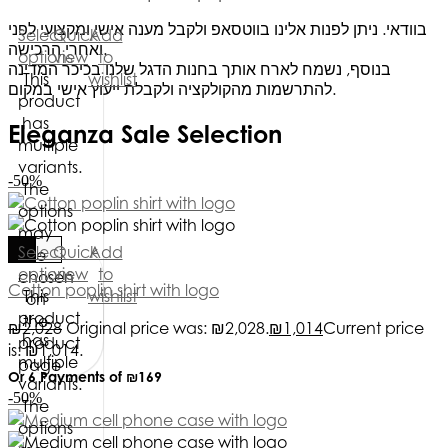
בוודאי. ניתן לפנות אלינו בווטסאפ ולקבל מענה אישי ומקצועי לפני
Select
Quick
Add
ואחרי הרכישה.
options
view
to
בנוסף, נשמח לארח אותך בחנות הדגל שלנו בכיכר המדינה
This
wishlist
להתרשמות מהקולקציה ולקבלת ייעוץ אישי במקום.
product
has
Eleganza Sale Selection
multiple
variants.
-50%
The
options
may
Select
Quick
Add
be
options
view
to
chosen
Cotton poplin shirt with logo
This
wishlist
on
product
the
₪
2,028
Original price was: ₪2,028.
₪
1,014
Current price
has
product
is: ₪1,014.
multiple
page
Or 6 Payments of
₪169
variants.
-50%
The
options