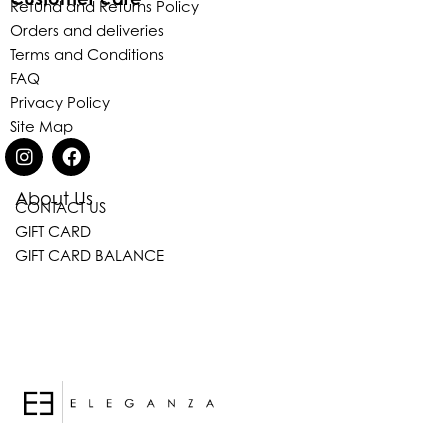
Refund and Returns Policy
Orders and deliveries
Terms and Conditions
FAQ
Privacy Policy
Site Map
About Us
CONTACT US
Eleganza Israel
GIFT CARD
GIFT CARD BALANCE
היי
שלום
, ברוכה הבאה ל-ELEGANZA -
ELISABETTA FRANCHI
האם נוכל לעזור לך?