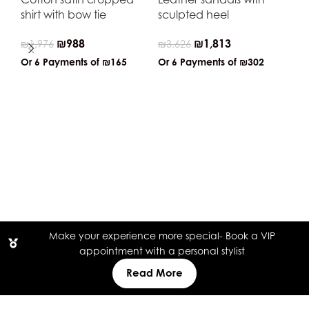
shirt with bow tie
sculpted heel
₪
988
₪
1,813
₪
1,976
₪
3,626
Or 6 Payments of
₪165
Or 6 Payments of
₪302
Je
dr
₪
4
Or
Make your experience more special- Book a VIP
appointment with a personal stylist
Read More