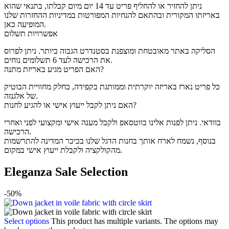
ניתן להחזיר או להחליף פריט עד 14 יום מיום קבלתו, בתנאי שהוא
באריזתו המקורית ובהתאם להנחיות המפורטות במדיניות ההחזרות שלנו
המופיעה כאן.
אפשרויות תשלום
הסליקה באתר מאובטחת ומוצפנת בסטנדרט הגבוה ביותר. ניתן לפרוס
את הרכישה לעד 6 תשלומים נוחים.
האם הפריט מגיע באריזת מתנה?
כל פריט נארז באריזה יוקרתית וממותגת בקפידה, כחלק מחוויית הבוטיק
של אלגנזה.
האם ניתן לקבל ייעוץ אישי או להגיע לחנות?
בוודאי. ניתן לפנות אלינו בווטסאפ ולקבל מענה אישי ומקצועי לפני ואחרי
הרכישה.
בנוסף, נשמח לארח אותך בחנות הדגל שלנו בכיכר המדינה להתרשמות
מהקולקציה ולקבלת ייעוץ אישי במקום.
Eleganza Sale Selection
-50%
Select options
This product has multiple variants. The options may