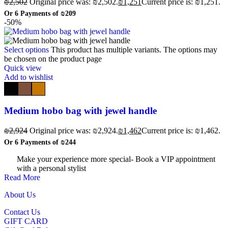
₪
2,502
Original price was: ₪2,502.
₪
1,251
Current price is: ₪1,251.
Or 6 Payments of
₪209
-50%
Select options
This product has multiple variants. The options may
be chosen on the product page
Quick view
Add to wishlist
Medium hobo bag with jewel handle
₪
2,924
Original price was: ₪2,924.
₪
1,462
Current price is: ₪1,462.
Or 6 Payments of
₪244
Make your experience more special- Book a VIP appointment
with a personal stylist
Read More
About Us
Contact Us
GIFT CARD