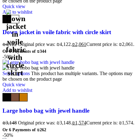
be chosen on the product page
Quick view
Add to wishlist
Down jacket in voile fabric with circle skirt
₪
4,122
Original price was: ₪4,122.
₪
2,061
Current price is: ₪2,061.
Or 6 Payments of
₪344
-50%
Select options
This product has multiple variants. The options may
be chosen on the product page
Quick view
Add to wishlist
Large hobo bag with jewel handle
₪
3,148
Original price was: ₪3,148.
₪
1,574
Current price is: ₪1,574.
Or 6 Payments of
₪262
-50%