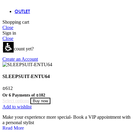
OUTLET
Shopping cart
Close
Sign in
Close
No account yet?
Create an Account
SLEEPSUIT-ENTU64
₪
612
Or 6 Payments of
₪102
Select options
Buy now
Add to wishlist
Make your experience more special- Book a VIP appointment with
a personal stylist
Read More
You