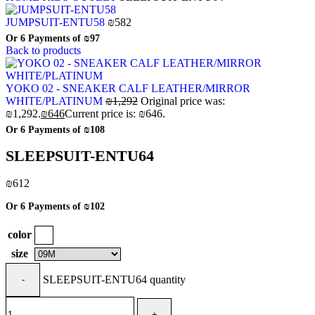
JUMPSUIT-ENTU58
₪
582
Or 6 Payments of
₪97
Back to products
YOKO 02 - SNEAKER CALF LEATHER/MIRROR
WHITE/PLATINUM
₪
1,292
Original price was:
₪1,292.
₪
646
Current price is: ₪646.
Or 6 Payments of
₪108
SLEEPSUIT-ENTU64
₪
612
Or 6 Payments of
₪102
color
size
SLEEPSUIT-ENTU64 quantity