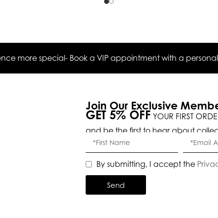
ce more special- Book a VIP appointment with a personal s
Join Our Exclusive Memb
GET 5% OFF
YOUR FIRST ORDE
and be the first to hear about colle
By submitting, I accept the
Priva
Send