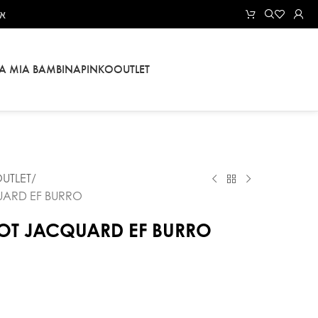
את
LA MIA BAMBINA
PINKO
OUTLET
UTLET
UARD EF BURRO
COT JACQUARD EF BURRO