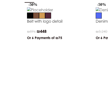
-50%
-50%
Belt with logo detail
Denim 
₪
448
₪
896
₪
3,240
Or 6 Payments of
₪75
Or 6 P