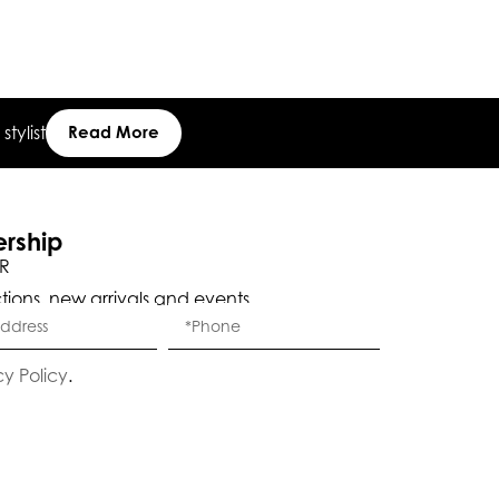
tylist
Read More
ership
R
ctions, new arrivals and events.
Eleganza Israel
cy Policy
.
היי
שלום
, ברוכה הבאה ל-ELEGANZA -
ELISABETTA FRANCHI