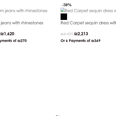
-50%
jeans with rhinestones
Red Carpet sequin dress with
₪
1,620
₪
2,213
₪
4,425
ayments of
₪270
Or 6 Payments of
₪369