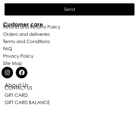
Send
Customer care
Refund and Returns Policy
Orders and deliveries
Terms and Conditions
FAQ
Privacy Policy
Site Map
About Us
CONTACT US
Eleganza Israel
GIFT CARD
GIFT CARD BALANCE
היי
שלום
, ברוכה הבאה ל-ELEGANZA -
ELISABETTA FRANCHI