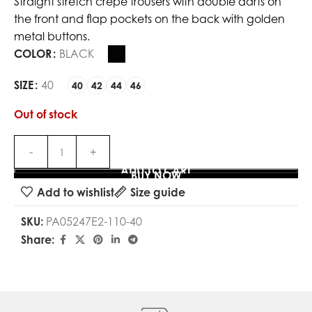
Straight stretch crêpe trousers with double darts on
the front and flap pockets on the back with golden
metal buttons.
COLOR
BLACK
SIZE
40
40
42
44
46
Out of stock
ADD TO CART
BUY NOW
Add to wishlist
Size guide
SKU:
PA05247E2-110-40
Share: