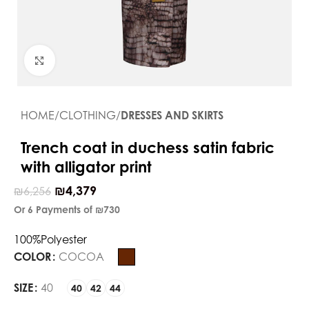
Click to enlarge
HOME
CLOTHING
DRESSES AND SKIRTS
Trench coat in duchess satin fabric
with alligator print
₪
4,379
₪
6,256
Or 6 Payments of
₪730
100%Polyester
COLOR
COCOA
SIZE
40
40
42
44