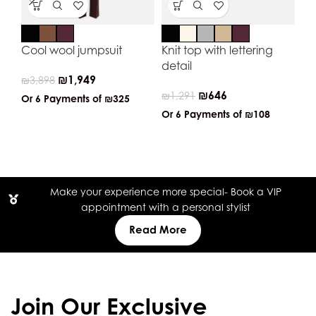
Cool wool jumpsuit
Knit top with lettering
Le
detail
sc
₪
1,949
₪
3,898
₪
646
₪
1,291
₪
3
Or 6 Payments of
₪325
Or 6 Payments of
₪108
Or
Make your experience more special- Book a VIP
appointment with a personal stylist
Read More
Join Our Exclusive