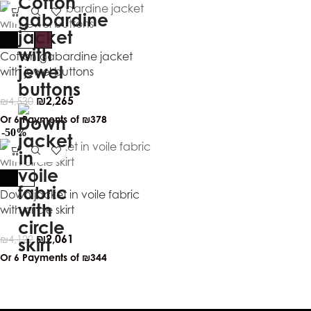
Cotton gabardine jacket
with jewel buttons
₪
2,265
₪
4,530
Or 6 Payments of
₪378
-50%
Down jacket in voile fabric
with circle skirt
₪
2,061
₪
4,122
Or 6 Payments of
₪344