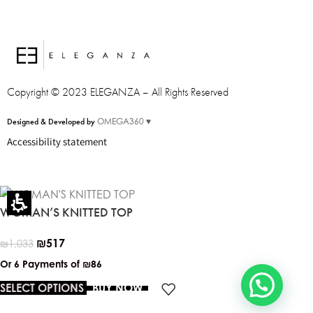
Eleganza Israel
Copyright © 2023 ELEGANZA – All Rights Reserved
היי
שלום
, ברוכה הבאה ל-ELEGANZA -
Designed & Developed by
OMEGA360 ♥
ELISABETTA FRANCHI
Accessibility statement
האם נוכל לעזור לך?
WOMAN’S KNITTED TOP
₪
517
₪
1,033
Or 6 Payments of
₪86
SELECT OPTIONS
BUY NOW