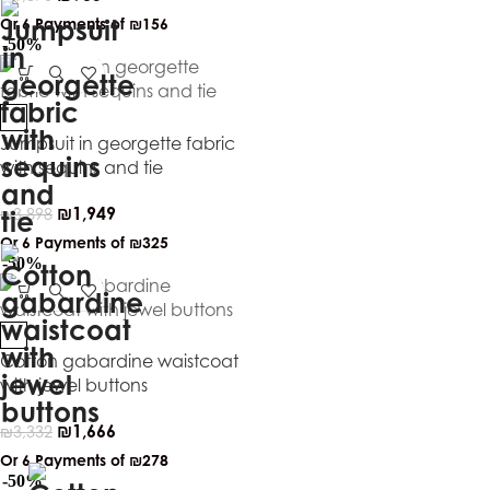
Or 6 Payments of
₪156
-50%
Jumpsuit in georgette fabric
with sequins and tie
₪
1,949
₪
3,898
Or 6 Payments of
₪325
-50%
Cotton gabardine waistcoat
with jewel buttons
₪
1,666
₪
3,332
Or 6 Payments of
₪278
-50%