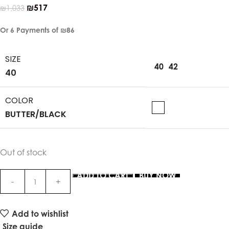
₪
517
₪
1,033
Or 6 Payments of
₪86
SIZE
40
42
40
COLOR
BUTTER/BLACK
Out of stock
ADD TO CART
BUY NOW
Add to wishlist
Size guide