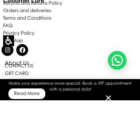
Customer care
Refund and Returns Policy
Orders and deliveries
האם נוכל לעזור לך?
Terms and Conditions
FAQ
Privacy Policy
Site Map
About Us
CONTACT US
GIFT CARD
₪
2,028
GIFT CARD BALANCE
₪
1,014
Make your experience more special- Book a VIP appointment
Wool blend
SELECT
with a personal stylist
BUY NOW
jumper with jewel
Or 6
Read More
OPTIONS
strap
Wishlist
Cart
My account
Home
Payments of
₪169