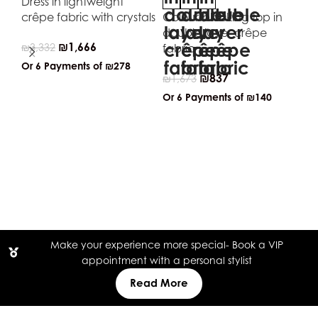
Dress in lightweight
crêpe fabric with crystals
Colour-blocking top in
double layer crêpe
₪
1,666
₪
3,332
fabric
Or 6 Payments of
₪278
₪
837
₪
1,673
Or 6 Payments of
₪140
Co
bo
₪
2
Or
Make your experience more special- Book a VIP
appointment with a personal stylist
Read More