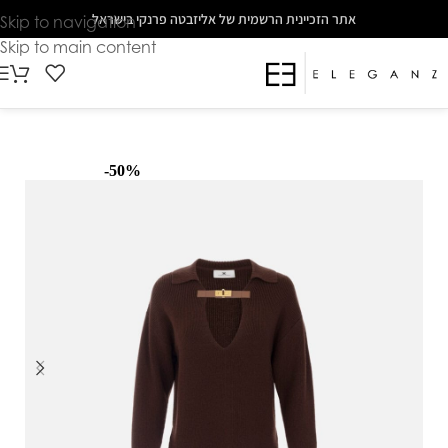
The
אתר הזכיינית הרשמית של אליזבטה פרנקי בישראל
Skip to navigation
beginning
Skip to main content
of
a
web
page,
click
-50%
to
move
to
the
main
Content